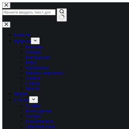
Перейти
к
сути
Ничего
не
найдено
Главная
Рубрики
Новости
Обзоры
Инструкции
Игры
Программы
Рабочее окружение
Android
Сервер
Железо
Форум
LTB.net
О сайте
Наши друзья
Авторы
Пожертвовать
Обратная связь