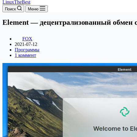
LinuxTheBest
Поиск
Меню
Element — децентрализованный обмен
FOX
2021-07-12
Программы
1 коммент