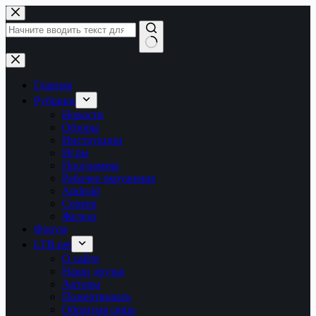
Перейти
к
сути
Ничего
не
найдено
Главная
Рубрики
Новости
Обзоры
Инструкции
Игры
Программы
Рабочее окружение
Android
Сервер
Железо
Форум
LTB.net
О сайте
Наши друзья
Авторы
Пожертвовать
Обратная связь