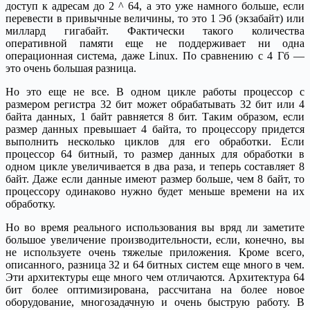
доступ к адресам до 2 ^ 64, а это уже намного больше, если
перевести в привычные величины, то это 1 Эб (экзабайт) или
миллард гигабайт. Фактически такого количества
оперативной памяти еще не поддерживает ни одна
операционная система, даже Linux. По сравнению с 4 Гб —
это очень большая разница.
Но это еще не все. В одном цикле работы процессор с
размером регистра 32 бит может обрабатывать 32 бит или 4
байта данных, 1 байт равняется 8 бит. Таким образом, если
размер данных превышает 4 байта, то процессору придется
выполнить несколько циклов для его обработки. Если
процессор 64 битный, то размер данных для обработки в
одном цикле увеличивается в два раза, и теперь составляет 8
байт. Даже если данные имеют размер больше, чем 8 байт, то
процессору одинаково нужно будет меньше времени на их
обработку.
Но во время реального использования вы вряд ли заметите
большое увеличение производительности, если, конечно, вы
не используете очень тяжелые приложения. Кроме всего,
описанного, разница 32 и 64 битных систем еще много в чем.
Эти архитектуры еще много чем отличаются. Архитектура 64
бит более оптимизирована, рассчитана на более новое
оборудование, многозадачную и очень быструю работу. В