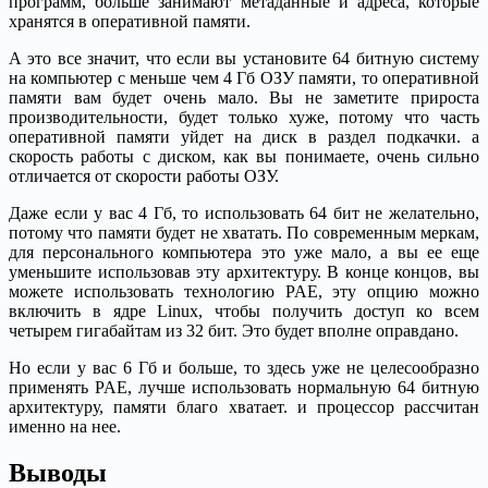
программ, больше занимают метаданные и адреса, которые
хранятся в оперативной памяти.
А это все значит, что если вы установите 64 битную систему
на компьютер с меньше чем 4 Гб ОЗУ памяти, то оперативной
памяти вам будет очень мало. Вы не заметите прироста
производительности, будет только хуже, потому что часть
оперативной памяти уйдет на диск в раздел подкачки. а
скорость работы с диском, как вы понимаете, очень сильно
отличается от скорости работы ОЗУ.
Даже если у вас 4 Гб, то использовать 64 бит не желательно,
потому что памяти будет не хватать. По современным меркам,
для персонального компьютера это уже мало, а вы ее еще
уменьшите использовав эту архитектуру. В конце концов, вы
можете использовать технологию PAE, эту опцию можно
включить в ядре Linux, чтобы получить доступ ко всем
четырем гигабайтам из 32 бит. Это будет вполне оправдано.
Но если у вас 6 Гб и больше, то здесь уже не целесообразно
применять PAE, лучше использовать нормальную 64 битную
архитектуру, памяти благо хватает. и процессор рассчитан
именно на нее.
Выводы