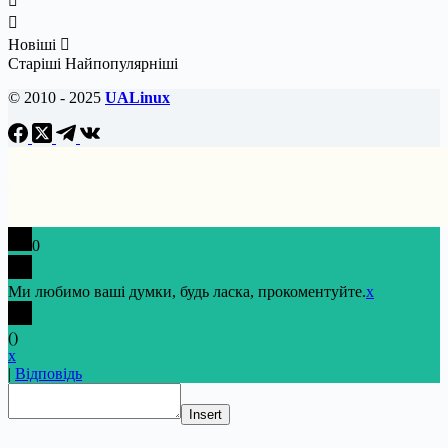
Новіші
Старіші
Найпопулярніші
© 2010 - 2025
UALinux
0
Ми любимо ваші думки, будь ласка, прокоментуйте.
x
(
)
x
|
Відповідь
Insert