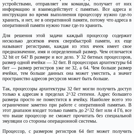
устройствами, отправляет им команды, получает от них
информацию и взаимодействует с памятью. Все адреса и
инструкции во время выполнения процессору нужно где-то
хранить, и нет, не в оперативной памяти, потому что адреса в
оперативной памяти нужно тоже где-то хранить.
Для решения этой задачи каждый процессор содержит
несколько десятков ячеек сверхбыстрой памяти, их еще
называют регистрами, каждая из этих ячеек имеет свое
предназначение, имя и определенный размер. Чем отличается
32 bit от 64? В размере и все дело. У 32 битных процессоров,
размер одной ячейки — 32 бит. В процессорах архитектуры 64
бит — размер регистров уже не 32, а 64. Чем больше размер
ячейки, тем больше данных она может уместить, а значит
пространство адресов ресурсов может быть больше.
Так, процессоры архитектуры 32 бит могли получить доступ
только к адресам в пределах 2^32 степени. Адрес большего
размера просто не поместится в ячейку. Наиболее всего это
ограничение заметно при работе с оперативной памятью. В
этот диапазон входит только память до 2^32 бит или 4 Гб, все
что выше процессор не сможет прочитать без специальной
эмуляции со стороны операционной системы.
Процессор, с размером регистров 64 бит может получить