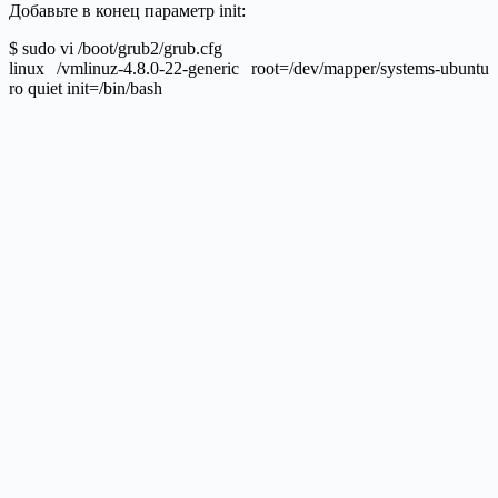
Добавьте в конец параметр init:
$ sudo vi /boot/grub2/grub.cfg
linux /vmlinuz-4.8.0-22-generic root=/dev/mapper/systems-ubuntu
ro quiet init=/bin/bash