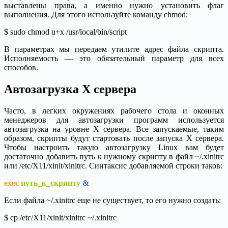
выставлены права, а именно нужно установить флаг
выполнения. Для этого используйте команду chmod:
$ sudo chmod u+x /usr/local/bin/script
В параметрах мы передаем утилите адрес файла скрипта.
Исполняемость — это обязательный параметр для всех
способов.
Автозагрузка X сервера
Часто, в легких окружениях рабочего стола и оконных
менеджеров для автозагрузки программ используется
автозагрузка на уровне X сервера. Все запускаемые, таким
образом, скрипты будут стартовать после запуска X сервера.
Чтобы настроить такую автозагрузку Linux вам будет
достаточно добавить путь к нужному скрипту в файл ~/.xinitrc
или /etc/X11/xinit/xinitrc. Синтаксис добавляемой строки таков:
exec
путь_к_скрипту
&
Если файла ~/.xinitrc еще не существует, то его нужно создать:
$ cp /etc/X11/xinit/xinitrc ~/.xinitrc