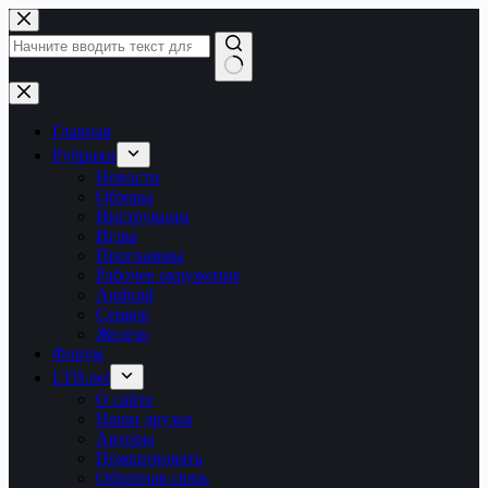
Перейти
к
сути
Ничего
не
найдено
Главная
Рубрики
Новости
Обзоры
Инструкции
Игры
Программы
Рабочее окружение
Android
Сервер
Железо
Форум
LTB.net
О сайте
Наши друзья
Авторы
Пожертвовать
Обратная связь