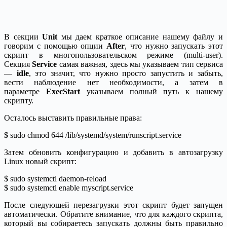
В секции
Unit
мы даем краткое описание нашему файлу и
говорим с помощью опции
After
, что нужно запускать этот
скрипт в многопользовательском режиме (multi-user).
Секция
Service
самая важная, здесь мы указываем тип сервиса
—
idle
, это значит, что нужно просто запустить и забыть,
вести наблюдение нет необходимости, а затем в
параметре
ExecStart
указываем полный путь к нашему
скрипту.
Осталось выставить правильные права:
$ sudo chmod 644 /lib/systemd/system/runscript.service
Затем обновить конфигурацию и добавить в автозагрузку
Linux новый скрипт:
$ sudo systemctl daemon-reload
$ sudo systemctl enable myscript.service
После следующей перезагрузки этот скрипт будет запущен
автоматически. Обратите внимание, что для каждого скрипта,
который вы собираетесь запускать должны быть правильно