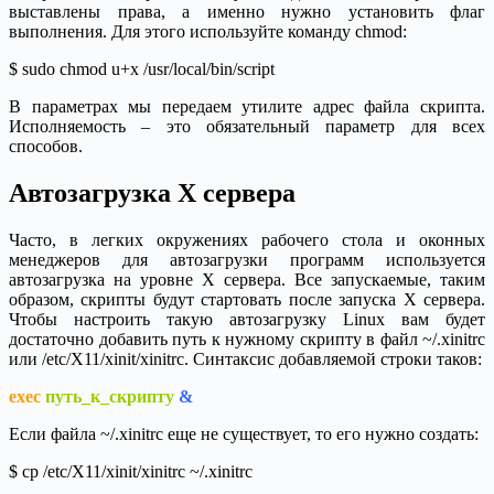
выставлены права, а именно нужно установить флаг
выполнения. Для этого используйте команду chmod:
$ sudo chmod u+x /usr/local/bin/script
В параметрах мы передаем утилите адрес файла скрипта.
Исполняемость – это обязательный параметр для всех
способов.
Автозагрузка X сервера
Часто, в легких окружениях рабочего стола и оконных
менеджеров для автозагрузки программ используется
автозагрузка на уровне X сервера. Все запускаемые, таким
образом, скрипты будут стартовать после запуска X сервера.
Чтобы настроить такую автозагрузку Linux вам будет
достаточно добавить путь к нужному скрипту в файл ~/.xinitrc
или /etc/X11/xinit/xinitrc. Синтаксис добавляемой строки таков:
exec
путь_к_скрипту
&
Если файла ~/.xinitrc еще не существует, то его нужно создать:
$ cp /etc/X11/xinit/xinitrc ~/.xinitrc