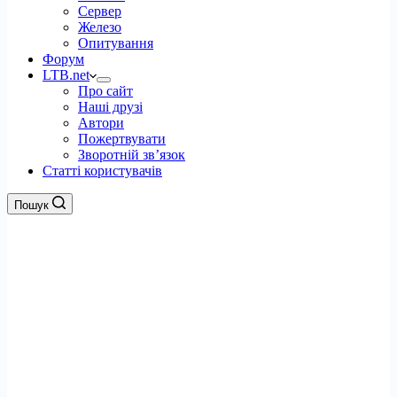
Сервер
Железо
Опитування
Форум
LTB.net
Про сайт
Наші друзі
Автори
Пожертвувати
Зворотній зв’язок
Статті користувачів
Пошук