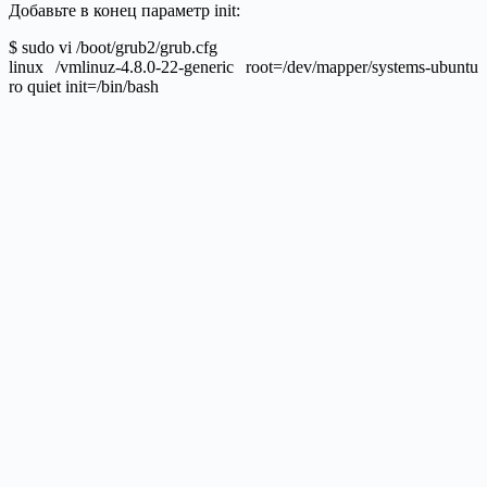
Добавьте в конец параметр init:
$ sudo vi /boot/grub2/grub.cfg
linux /vmlinuz-4.8.0-22-generic root=/dev/mapper/systems-ubuntu
ro quiet init=/bin/bash