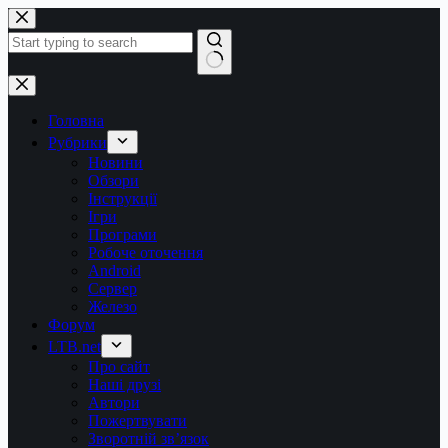
Перейти
до
вмісту
Немає
результатів
Головна
Рубрики
Новини
Обзори
Інструкції
Ігри
Програми
Робоче оточення
Android
Сервер
Железо
Форум
LTB.net
Про сайт
Наші друзі
Автори
Пожертвувати
Зворотній зв’язок