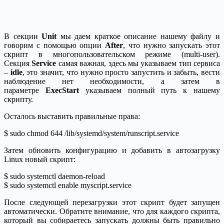
В секции
Unit
мы даем краткое описание нашему файлу и
говорим с помощью опции
After
, что нужно запускать этот
скрипт в многопользовательском режиме (multi-user).
Секция
Service
самая важная, здесь мы указываем тип сервиса
–
idle
, это значит, что нужно просто запустить и забыть, вести
наблюдение нет необходимости, а затем в
параметре
ExecStart
указываем полный путь к нашему
скрипту.
Осталось выставить правильные права:
$ sudo chmod 644 /lib/systemd/system/runscript.service
Затем обновить конфигурацию и добавить в автозагрузку
Linux новый скрипт:
$ sudo systemctl daemon-reload
$ sudo systemctl enable myscript.service
После следующей перезагрузки этот скрипт будет запущен
автоматически. Обратите внимание, что для каждого скрипта,
который вы собираетесь запускать должны быть правильно