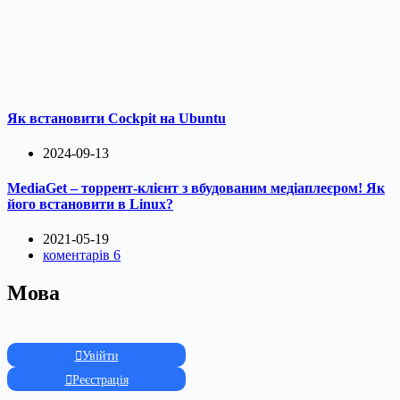
Як встановити Cockpit на Ubuntu
2024-09-13
MediaGet – торрент-клієнт з вбудованим медіаплеєром! Як
його встановити в Linux?
2021-05-19
коментарів 6
Мова
Увійти
Реєстрація