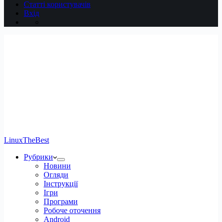
Статті користувачів
Вхід
LinuxTheBest
Рубрики
Новини
Огляди
Інструкції
Ігри
Програми
Робоче оточення
Android