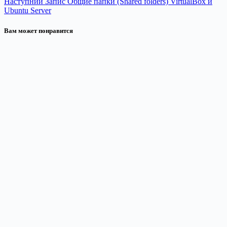
Наступний
Запис
Общие папки (Shared folders) VirtualBox и
Ubuntu Server
Вам может понравится