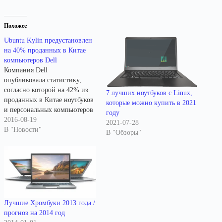
Похожее
Ubuntu Kylin предустановлен
на 40% проданных в Китае
компьютеров Dell
Компания Dell
опубликовала статистику,
согласно которой на 42% из
7 лучших ноутбуков с Linux,
проданных в Китае ноутбуков
которые можно купить в 2021
и персональных компьютеров
году
предустановлен
2016-08-19
2021-07-28
дистрибутив Ubuntu Kylin.
В "Новости"
В "Обзоры"
Ubuntu Kylin является
официальной редакции
Ubuntu Linux для китайских
пользователей, которая
отличается встроенной
поддержкой китайского языка
и китайского календаря,
Лучшие Хромбуки 2013 года /
поставкой по умолчанию
прогноз на 2014 год
офисного пакета Kingsoft, а