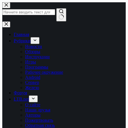
Перейти
к
сути
Ничего
не
найдено
Главная
Рубрики
Новости
Обзоры
Инструкции
Игры
Программы
Рабочее окружение
Android
Сервер
Железо
Форум
LTB.net
О сайте
Наши друзья
Авторы
Пожертвовать
Обратная связь