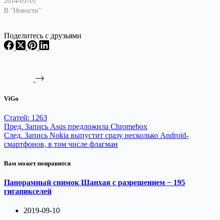
2014-01-01
также ориентацией на
В "Новости"
предпочтения китайских
пользователей, в…
Поделитесь с друзьями
ViGo
Статей: 1263
Пред.
Запись
Asus предложила Chromebox
След.
Запись
Nokia выпустит сразу несколько Android-
смартфонов, в том числе флагман
Вам может понравится
Панорамный снимок Шанхая с разрешением − 195
гигапикселей
2019-09-10