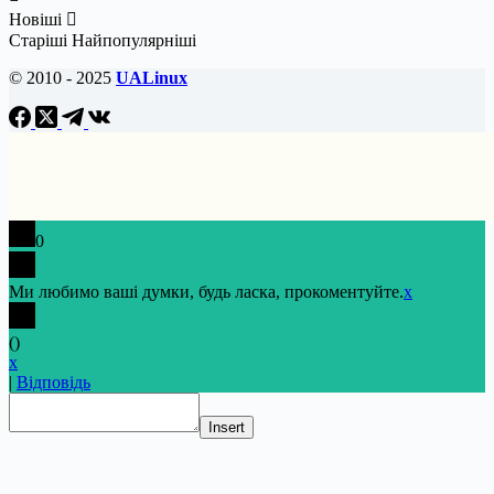
Новіші
Старіші
Найпопулярніші
© 2010 - 2025
UALinux
0
Ми любимо ваші думки, будь ласка, прокоментуйте.
x
(
)
x
|
Відповідь
Insert