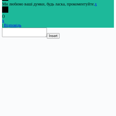
Ми любимо ваші думки, будь ласка, прокоментуйте.
x
(
)
x
|
Відповідь
Insert