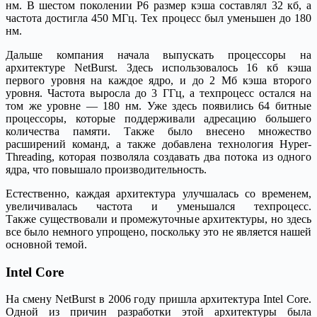
нм. В шестом поколении P6 размер кэша составлял 32 кб, а
частота достигла 450 МГц. Тех процесс был уменьшен до 180
нм.
Дальше компания начала выпускать процессоры на
архитектуре NetBurst. Здесь использовалось 16 кб кэша
первого уровня на каждое ядро, и до 2 Мб кэша второго
уровня. Частота выросла до 3 ГГц, а техпроцесс остался на
том же уровне — 180 нм. Уже здесь появились 64 битные
процессоры, которые поддерживали адресацию большего
количества памяти. Также было внесено множество
расширений команд, а также добавлена технология Hyper-
Threading, которая позволяла создавать два потока из одного
ядра, что повышало производительность.
Естественно, каждая архитектура улучшалась со временем,
увеличивалась частота и уменьшался техпроцесс.
Также существовали и промежуточные архитектуры, но здесь
все было немного упрощено, поскольку это не является нашей
основной темой.
Intel Core
На смену NetBurst в 2006 году пришла архитектура Intel Core.
Одной из причин разработки этой архитектуры была