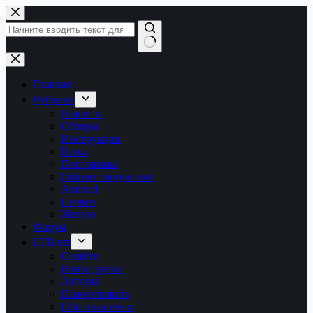
Перейти
к
сути
Ничего
не
найдено
Главная
Рубрики
Новости
Обзоры
Инструкции
Игры
Программы
Рабочее окружение
Android
Сервер
Железо
Форум
LTB.net
О сайте
Наши друзья
Авторы
Пожертвовать
Обратная связь