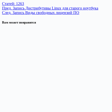
Статей: 1263
Пред.
Запись
Дистрибутивы Linux для старого ноутбука
След.
Запись
Виды свободных лицензий ПО
Вам может понравится