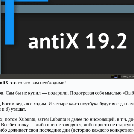
ntiX
это то что вам необходимо!
 Сам бы не купил — подарили. Подогревая себя мыслью «Выброси
 Богом ведь все ходим. И четыре ка-гэ ноутбука будут всегда на
 и б) утащат.
 потом Xubuntu, затем Lubuntu и далее по нисходящей, в т.ч. д
Все без толку — либо они не заводятся, либо просто не стартуют
, либо доживает свои последние дни (историю каждого конкретн