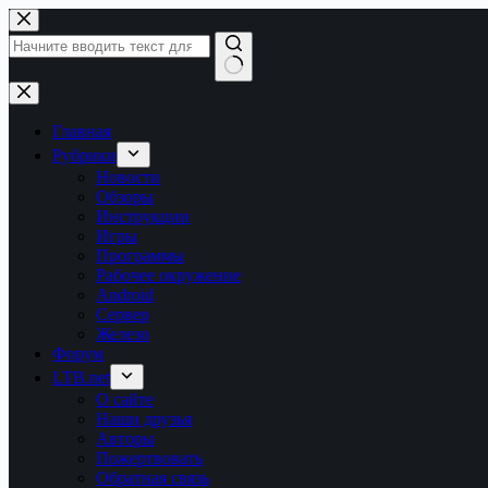
Перейти
к
сути
Ничего
не
найдено
Главная
Рубрики
Новости
Обзоры
Инструкции
Игры
Программы
Рабочее окружение
Android
Сервер
Железо
Форум
LTB.net
О сайте
Наши друзья
Авторы
Пожертвовать
Обратная связь