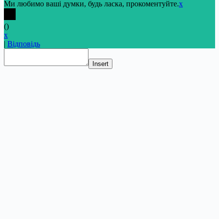
Ми любимо ваші думки, будь ласка, прокоментуйте.
x
(
)
x
|
Відповідь
Insert