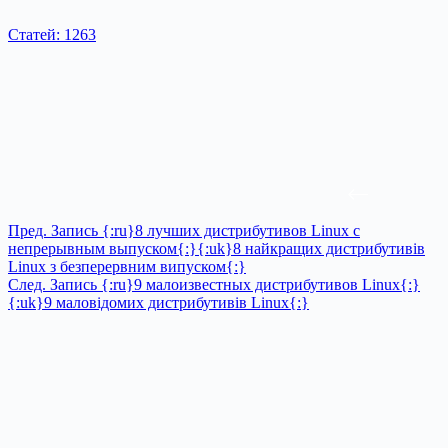
Статей: 1263
Пред.
Запись
{:ru}8 лучших дистрибутивов Linux с
непрерывным выпуском{:}{:uk}8 найкращих дистрибутивів
Linux з безперервним випуском{:}
След.
Запись
{:ru}9 малоизвестных дистрибутивов Linux{:}
{:uk}9 маловідомих дистрибутивів Linux{:}