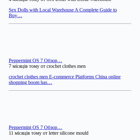
Sex Dolls with Local Warehouse A Complete Guide to
Buy…
Peppermint OS 7 Обзор…
7 місяців тому от crochet clothes men
crochet clothes men E-commerce Platforms China online
shopping boom has…
Peppermint OS 7 Обзор…
11 місяців тому от letter silicone mould