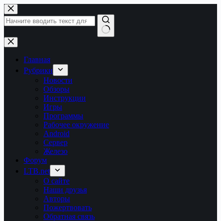
Перейти
к
сути
Ничего
не
найдено
Главная
Рубрики
Новости
Обзоры
Инструкции
Игры
Программы
Рабочее окружение
Android
Сервер
Железо
Форум
LTB.net
О сайте
Наши друзья
Авторы
Пожертвовать
Обратная связь