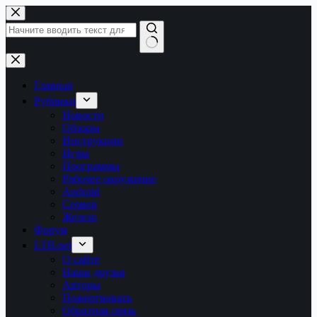
Перейти
к
сути
Ничего
не
найдено
Главная
Рубрики
Новости
Обзоры
Инструкции
Игры
Программы
Рабочее окружение
Android
Сервер
Железо
Форум
LTB.net
О сайте
Наши друзья
Авторы
Пожертвовать
Обратная связь