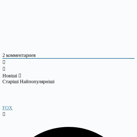
2
комментариев
Новіші
Старіші
Найпопулярніші
FOX