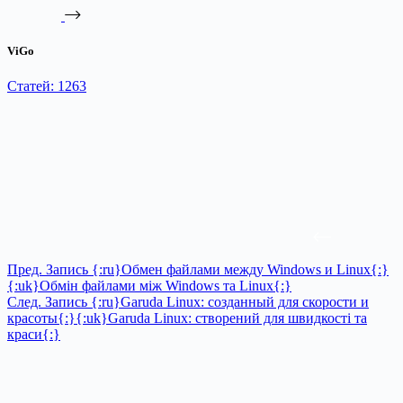
ViGo
Статей: 1263
Пред.
Запись
{:ru}Обмен файлами между Windows и Linux{:}
{:uk}Обмін файлами між Windows та Linux{:}
След.
Запись
{:ru}Garuda Linux: созданный для скорости и
красоты{:}{:uk}Garuda Linux: створений для швидкості та
краси{:}