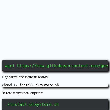
wget https://raw.githubusercontent.com/gee
Сделайте его исполняемым:
chmod +x install-playstore.sh
Затем запускаем скрипт:
./install-playstore.sh