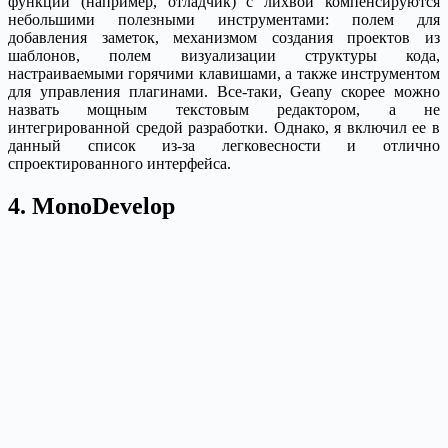
функции (например, отладчик) с лихвой компенсируются
небольшими полезными инструментами: полем для
добавления заметок, механизмом создания проектов из
шаблонов, полем визуализации структуры кода,
настраиваемыми горячими клавишами, а также инструментом
для управления плагинами. Все-таки, Geany скорее можно
назвать мощным текстовым редактором, а не
интегрированной средой разработки. Однако, я включил ее в
данный список из-за легковесности и отлично
спроектированного интерфейса.
4. MonoDevelop