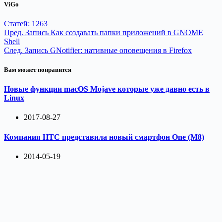
ViGo
открытым доступом к
исходному коду полностью…
Статей: 1263
Пред.
Запись
Как создавать папки приложений в GNOME
Shell
След.
Запись
GNotifier: нативные оповещения в Firefox
Вам может понравится
Новые функции macOS Mojave которые уже давно есть в
Linux
2017-08-27
Компания HTC представила новый смартфон One (M8)
2014-05-19