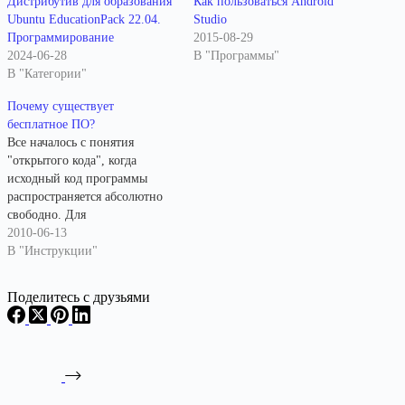
Дистрибутив для образования
Как пользоваться Android
Ubuntu EducationPack 22.04.
Studio
Программирование
2015-08-29
2024-06-28
В "Программы"
В "Категории"
Почему существует
бесплатное ПО?
Все началось с понятия
"открытого кода", когда
исходный код программы
распространяется абсолютно
свободно. Для
программистов, это,
2010-06-13
фактически, возможность
В "Инструкции"
высказать свои идеи и
показать знания в области
Поделитесь с друзьями
программирования.
Создаются библиотеки с
лучшими достижениями в
области программирования, а
их авторы делают свои
программы бесплатными и с