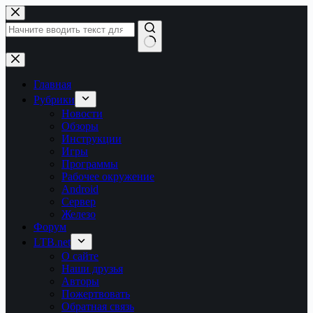
Перейти
к
сути
Ничего
не
найдено
Главная
Рубрики
Новости
Обзоры
Инструкции
Игры
Программы
Рабочее окружение
Android
Сервер
Железо
Форум
LTB.net
О сайте
Наши друзья
Авторы
Пожертвовать
Обратная связь