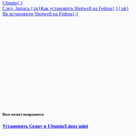
Ubuntu{:}
След.
Запись
{:ru}Как установить Shotwell на Fedora{:}{:uk}
Як встановити Shotwell на Fedora{:}
Вам может понравится
Установить Geany в Ubuntu/Linux mint