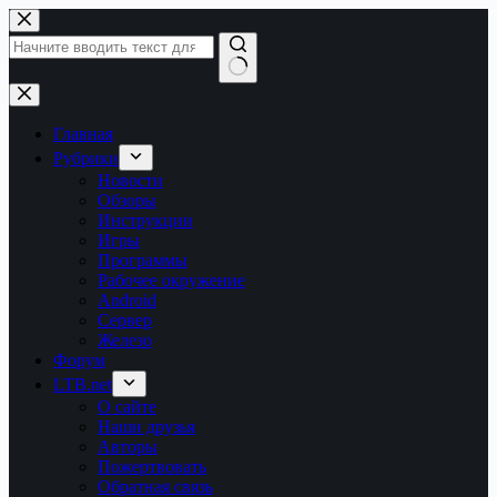
Перейти
к
сути
Ничего
не
найдено
Главная
Рубрики
Новости
Обзоры
Инструкции
Игры
Программы
Рабочее окружение
Android
Сервер
Железо
Форум
LTB.net
О сайте
Наши друзья
Авторы
Пожертвовать
Обратная связь