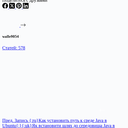
Поделитесь с друзьями
walle9054
Статей: 578
Пред.
Запись
{:ru}Как установить путь к среде Java в
Ubuntu{:}{:uk}Як встановити шлях до середовища Java в