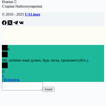
Новіші
Старіші
Найпопулярніші
© 2010 - 2025
UALinux
0
Ми любимо ваші думки, будь ласка, прокоментуйте.
x
(
)
x
|
Відповідь
Insert