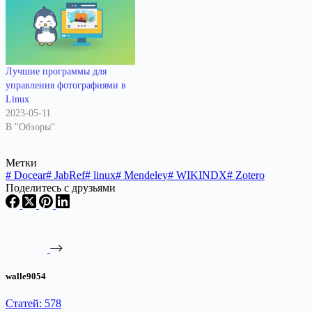
Лучшие программы для
управления фотографиями в
Linux
2023-05-11
В "Обзоры"
Метки
#
Docear
#
JabRef
#
linux
#
Mendeley
#
WIKINDX
#
Zotero
Поделитесь с друзьями
walle9054
Статей: 578