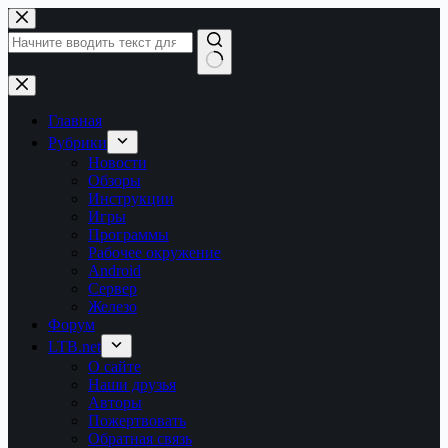
Перейти
к
сути
Ничего
не
найдено
Главная
Рубрики
Новости
Обзоры
Инструкции
Игры
Программы
Рабочее окружение
Android
Сервер
Железо
Форум
LTB.net
О сайте
Наши друзья
Авторы
Пожертвовать
Обратная связь