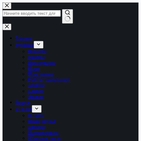
Перейти
к
сути
Ничего
не
найдено
Главная
Рубрики
Новости
Обзоры
Инструкции
Игры
Программы
Рабочее окружение
Android
Сервер
Железо
Форум
LTB.net
О сайте
Наши друзья
Авторы
Пожертвовать
Обратная связь