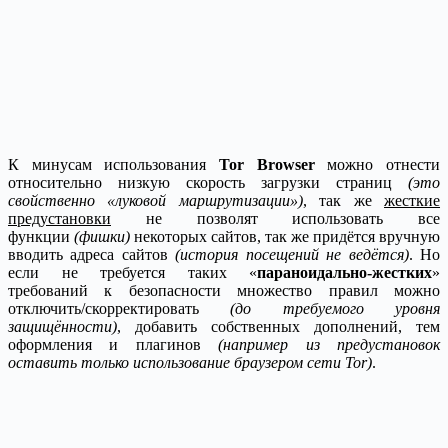
К минусам использования
Tor Browser
можно отнести
относительно низкую скорость загрузки страниц
(это
свойственно «луковой маршрутизации»)
, так же
жесткие
предустановки
не позволят использовать все
функции
(фишки)
некоторых сайтов, так же придётся вручную
вводить адреса сайтов
(история посещений не ведётся)
. Но
если не требуется таких «
параноидально-жестких
»
требований к безопасности множество правил можно
отключить/скорректировать
(до требуемого уровня
защищённости)
, добавить собственных дополнений, тем
оформления и плагинов
(например из предустановок
оставить только использование браузером сети Tor)
.