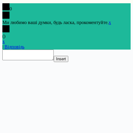
0
Ми любимо ваші думки, будь ласка, прокоментуйте.
x
(
)
x
|
Відповідь
Insert