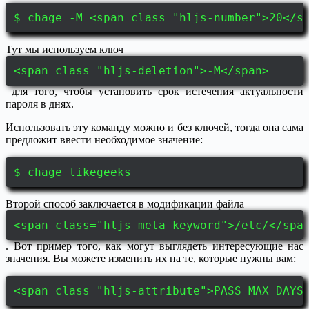
$ chage -M <span class="hljs-number">20</s
Тут мы используем ключ
<span class="hljs-deletion">-M</span>
для того, чтобы установить срок истечения актуальности
пароля в днях.
Использовать эту команду можно и без ключей, тогда она сама
предложит ввести необходимое значение:
$ chage likegeeks
Второй способ заключается в модификации файла
<span class="hljs-meta-keyword">/etc/</spa
. Вот пример того, как могут выглядеть интересующие нас
значения. Вы можете изменить их на те, которые нужны вам:
<span class="hljs-attribute">PASS_MAX_DAYS