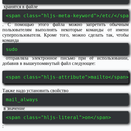
хранятся в файле
<span class="hljs-meta-keyword">/etc/</spa
. С помощью этого файла можно запретить обычным
пользователям выполнять некоторые команды от имени
суперпользователя. Кроме того, можно сделать так, чтобы
команда
sudo
отправляла электронное письмо при её использовании,
добавив в вышеупомянутый файл следующее:
<span class="hljs-attribute">mailto</span>
Также надо установить свойство
mail_always
в значение
<span class="hljs-literal">on</span>
: