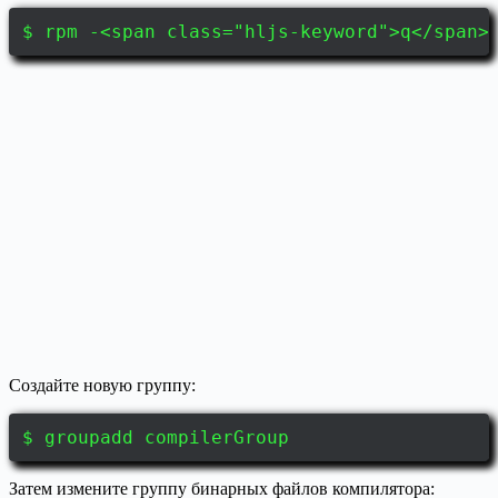
$ rpm -<span class="hljs-keyword">q</span>
Создайте новую группу:
$ groupadd compilerGroup
Затем измените группу бинарных файлов компилятора: