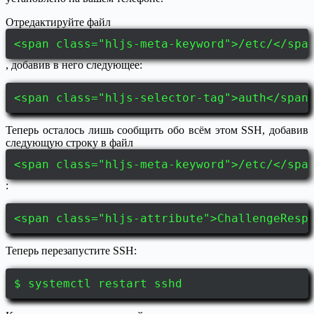
Отредактируйте файл
<span class="hljs-meta-keyword">/etc/</spa
, добавив в него следующее:
<span class="hljs-selector-tag">auth</span
Теперь осталось лишь сообщить обо всём этом SSH, добавив
следующую строку в файл
<span class="hljs-meta-keyword">/etc/</spa
:
<span class="hljs-attribute">ChallengeResp
Теперь перезапустите SSH:
$ systemctl restart sshd