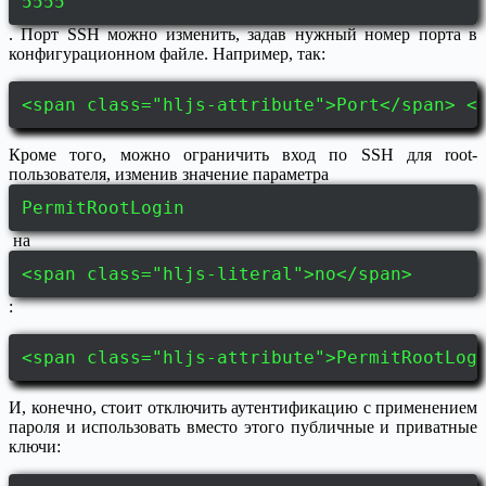
5555
. Порт SSH можно изменить, задав нужный номер порта в
конфигурационном файле. Например, так:
<span class="hljs-attribute">Port</span> <
Кроме того, можно ограничить вход по SSH для root-
пользователя, изменив значение параметра
PermitRootLogin
на
<span class="hljs-literal">no</span>
:
<span class="hljs-attribute">PermitRootLog
И, конечно, стоит отключить аутентификацию с применением
пароля и использовать вместо этого публичные и приватные
ключи: