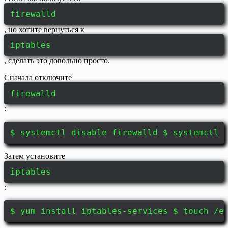
firewalld
, но хотите вернуться к
iptables
, сделать это довольно просто.
Сначала отключите
firewalld
:
$ systemctl disable firewalld $ systemctl 
Затем установите
iptables
:
$ yum install iptables-services $ touch /e