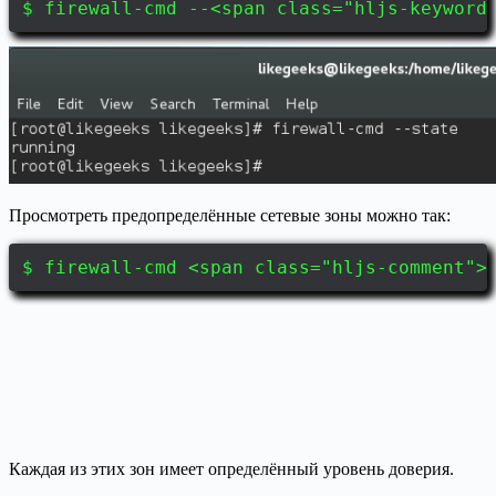
$ firewall-cmd --<span class="hljs-keyword
Просмотреть предопределённые сетевые зоны можно так:
$ firewall-cmd <span class="hljs-comment">
Каждая из этих зон имеет определённый уровень доверия.