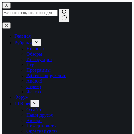
Перейти
к
сути
Ничего
не
найдено
Главная
Рубрики
Новости
Обзоры
Инструкции
Игры
Программы
Рабочее окружение
Android
Сервер
Железо
Форум
LTB.net
О сайте
Наши друзья
Авторы
Пожертвовать
Обратная связь