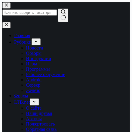
Перейти
к
сути
Ничего
не
найдено
Главная
Рубрики
Новости
Обзоры
Инструкции
Игры
Программы
Рабочее окружение
Android
Сервер
Железо
Форум
LTB.net
О сайте
Наши друзья
Авторы
Пожертвовать
Обратная связь