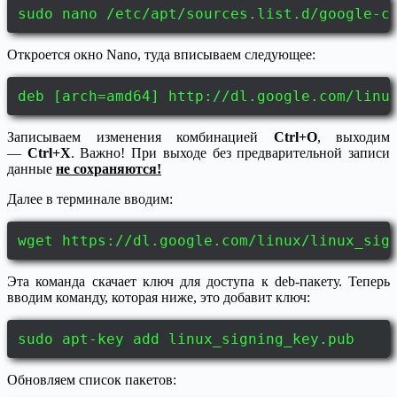
sudo nano /etc/apt/sources.list.d/google-c
Откроется окно Nano, туда вписываем следующее:
deb [arch=amd64] http://dl.google.com/linu
Записываем изменения комбинацией
Ctrl+O
, выходим
—
Ctrl+X
. Важно! При выходе без предварительной записи
данные
не сохраняются!
Далее в терминале вводим:
wget https://dl.google.com/linux/linux_sig
Эта команда скачает ключ для доступа к deb-пакету. Теперь
вводим команду, которая ниже, это добавит ключ:
sudo apt-key add linux_signing_key.pub
Обновляем список пакетов: