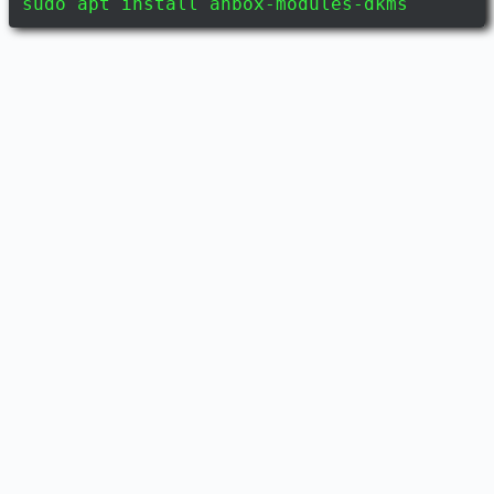
sudo apt install anbox-modules-dkms