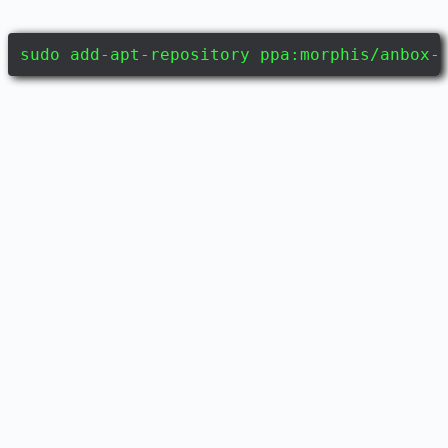
sudo add-apt-repository ppa:morphis/anbox-