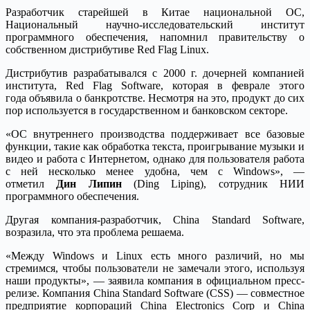
Разработчик старейшей в Китае национальной ОС,
Национальный научно-исследовательский институт
программного обеспечения, напомнил правительству о
собственном дистрибутиве Red Flag Linux.
Дистрибутив разрабатывался с 2000 г. дочерней компанией
института, Red Flag Software, которая в феврале этого
года объявила о банкротстве. Несмотря на это, продукт до сих
пор используется в государственном и банковском секторе.
«ОС внутреннего производства поддерживает все базовые
функции, такие как обработка текста, проигрывание музыки и
видео и работа с Интернетом, однако для пользователя работа
с ней несколько менее удобна, чем с Windows», —
отметил
Дин Липин
(Ding Liping), сотрудник НИИ
программного обеспечения.
Другая компания-разработчик, China Standard Software,
возразила, что эта проблема решаема.
«Между Windows и Linux есть много различий, но мы
стремимся, чтобы пользователи не замечали этого, используя
наши продукты», — заявила компания в официальном пресс-
релизе. Компания China Standard Software (CSS) — совместное
предприятие корпораций China Electronics Corp и China