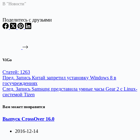
В "Новости"
Поделитесь с друзьями
ViGo
Статей: 1263
Пред.
Запись
Китай запретил установку Windows 8 в
госучреждениях
След.
Запись
Samsung представила умные часы Gear 2 с Linux-
системой Tizen
Вам может понравится
Выпуск CrossOver 16.0
2016-12-14