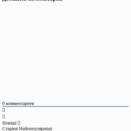
0
комментариев
Новіші
Старіші
Найпопулярніші