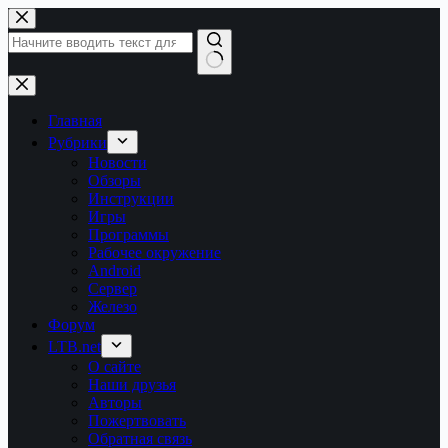
Перейти
к
сути
Ничего
не
найдено
Главная
Рубрики
Новости
Обзоры
Инструкции
Игры
Программы
Рабочее окружение
Android
Сервер
Железо
Форум
LTB.net
О сайте
Наши друзья
Авторы
Пожертвовать
Обратная связь