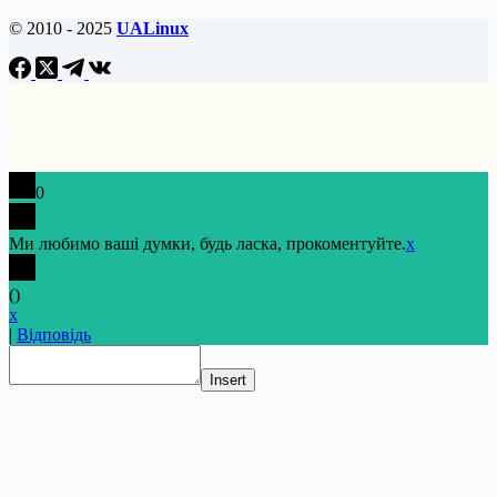
© 2010 - 2025
UALinux
0
Ми любимо ваші думки, будь ласка, прокоментуйте.
x
(
)
x
|
Відповідь
Insert