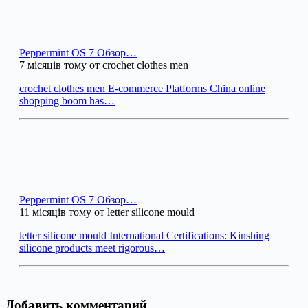
Peppermint OS 7 Обзор…
7 місяців тому от crochet clothes men
crochet clothes men E-commerce Platforms China online
shopping boom has…
Peppermint OS 7 Обзор…
11 місяців тому от letter silicone mould
letter silicone mould International Certifications: Kinshing
silicone products meet rigorous…
Добавить комментарий