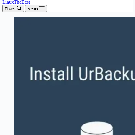
LinuxTheBest
Поиск
Меню