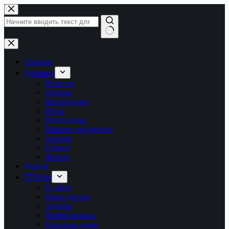
Перейти
к
сути
Ничего
не
найдено
Главная
Рубрики
Новости
Обзоры
Инструкции
Игры
Программы
Рабочее окружение
Android
Сервер
Железо
Форум
LTB.net
О сайте
Наши друзья
Авторы
Пожертвовать
Обратная связь