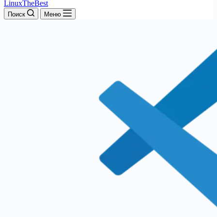
LinuxTheBest
Поиск
Меню