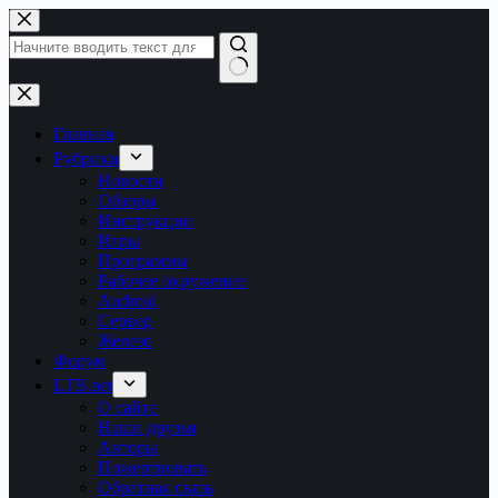
Перейти
к
сути
Ничего
не
найдено
Главная
Рубрики
Новости
Обзоры
Инструкции
Игры
Программы
Рабочее окружение
Android
Сервер
Железо
Форум
LTB.net
О сайте
Наши друзья
Авторы
Пожертвовать
Обратная связь