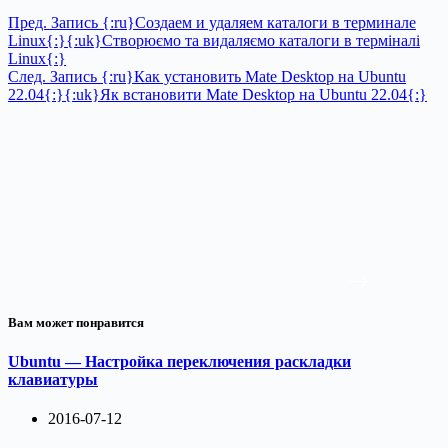
Пред.
Запись
{:ru}Создаем и удаляем каталоги в терминале
Linux{:}{:uk}Створюємо та видаляємо каталоги в терміналі
Linux{:}
След.
Запись
{:ru}Как установить Mate Desktop на Ubuntu
22.04{:}{:uk}Як встановити Mate Desktop на Ubuntu 22.04{:}
Вам может понравится
Ubuntu — Настройка переключения раскладки
клавиатуры
2016-07-12