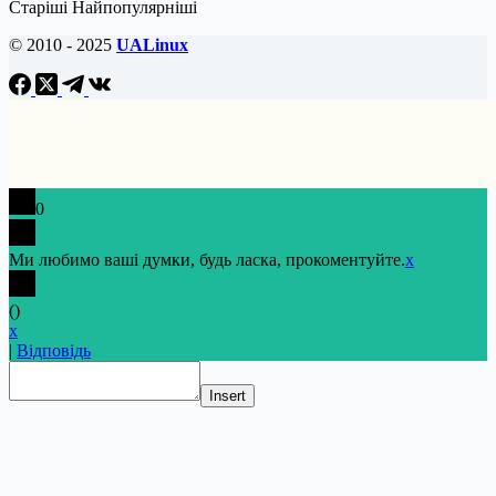
Старіші
Найпопулярніші
© 2010 - 2025
UALinux
0
Ми любимо ваші думки, будь ласка, прокоментуйте.
x
(
)
x
|
Відповідь
Insert