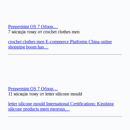
Peppermint OS 7 Обзор…
7 місяців тому от crochet clothes men
crochet clothes men E-commerce Platforms China online
shopping boom has…
Peppermint OS 7 Обзор…
11 місяців тому от letter silicone mould
letter silicone mould International Certifications: Kinshing
silicone products meet rigorous…