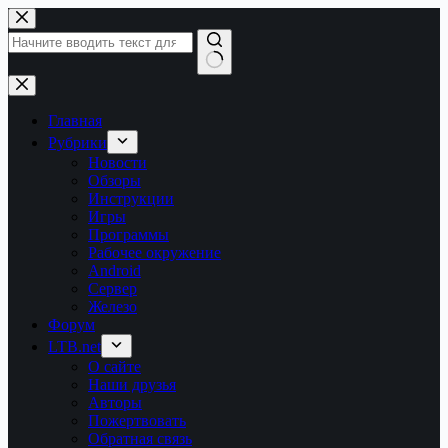
Перейти
к
сути
Ничего
не
найдено
Главная
Рубрики
Новости
Обзоры
Инструкции
Игры
Программы
Рабочее окружение
Android
Сервер
Железо
Форум
LTB.net
О сайте
Наши друзья
Авторы
Пожертвовать
Обратная связь