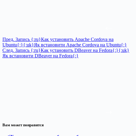
Пред.
Запись
{:ru}Как установить Apache Cordova на
Ubuntu{:}{:uk}Як встановити Apache Cordova на Ubuntu{:}
След.
Запись
{:ru}Как установить DBeaver на Fedora{:}{:uk}
Як встановити DBeaver на Fedora{:}
Вам может понравится