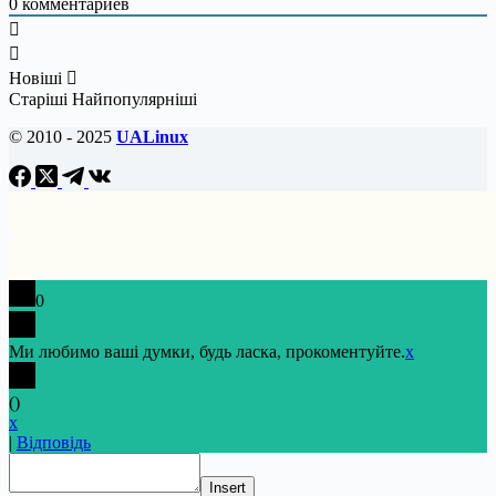
0
комментариев
Новіші
Старіші
Найпопулярніші
© 2010 - 2025
UALinux
0
Ми любимо ваші думки, будь ласка, прокоментуйте.
x
(
)
x
|
Відповідь
Insert