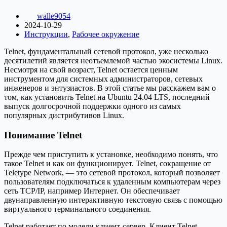
walle9054
2024-10-29
Инструкции
,
Рабочее окружение
Telnet, фундаментальный сетевой протокол, уже несколько
десятилетий является неотъемлемой частью экосистемы Linux.
Несмотря на свой возраст, Telnet остается ценным
инструментом для системных администраторов, сетевых
инженеров и энтузиастов. В этой статье мы расскажем вам о
том, как установить Telnet на Ubuntu 24.04 LTS, последний
выпуск долгосрочной поддержки одного из самых
популярных дистрибутивов Linux.
Понимание Telnet
Прежде чем приступить к установке, необходимо понять, что
такое Telnet и как он функционирует. Telnet, сокращение от
Teletype Network, — это сетевой протокол, который позволяет
пользователям подключаться к удаленным компьютерам через
сеть TCP/IP, например Интернет. Он обеспечивает
двунаправленную интерактивную текстовую связь с помощью
виртуального терминального соединения.
Telnet работает по модели клиент-сервер. Клиент Telnet