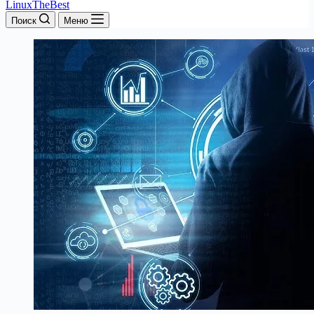
LinuxTheBest
Поиск
Меню