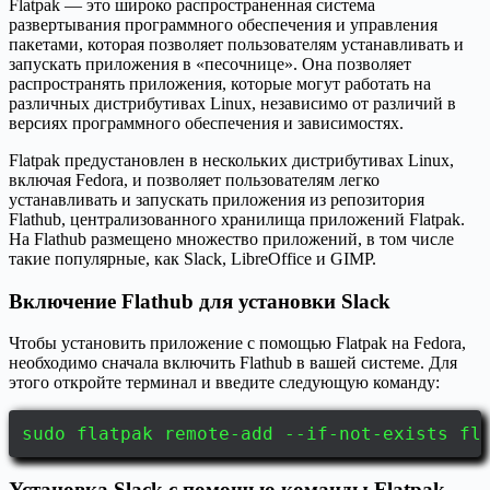
Flatpak — это широко распространенная система
развертывания программного обеспечения и управления
пакетами, которая позволяет пользователям устанавливать и
запускать приложения в «песочнице». Она позволяет
распространять приложения, которые могут работать на
различных дистрибутивах Linux, независимо от различий в
версиях программного обеспечения и зависимостях.
Flatpak предустановлен в нескольких дистрибутивах Linux,
включая Fedora, и позволяет пользователям легко
устанавливать и запускать приложения из репозитория
Flathub, централизованного хранилища приложений Flatpak.
На Flathub размещено множество приложений, в том числе
такие популярные, как Slack, LibreOffice и GIMP.
Включение Flathub для установки Slack
Чтобы установить приложение с помощью Flatpak на Fedora,
необходимо сначала включить Flathub в вашей системе. Для
этого откройте терминал и введите следующую команду:
sudo flatpak remote-add --if-not-exists fl
Установка Slack с помощью команды Flatpak