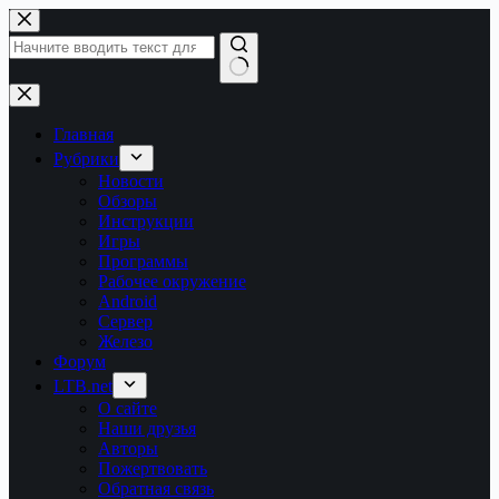
Перейти
к
сути
Ничего
не
найдено
Главная
Рубрики
Новости
Обзоры
Инструкции
Игры
Программы
Рабочее окружение
Android
Сервер
Железо
Форум
LTB.net
О сайте
Наши друзья
Авторы
Пожертвовать
Обратная связь