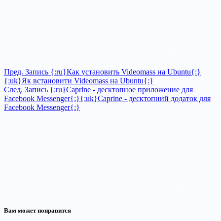
Пред.
Запись
{:ru}Как установить Videomass на Ubuntu{:}
{:uk}Як встановити Videomass на Ubuntu{:}
След.
Запись
{:ru}Caprine - десктопное приложение для
Facebook Messenger{:}{:uk}Caprine - десктопний додаток для
Facebook Messenger{:}
Вам может понравится