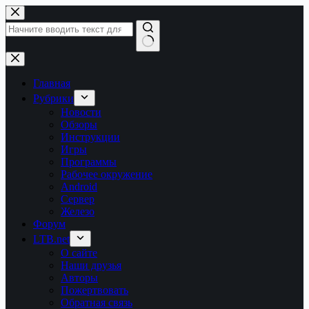
Перейти
к
сути
Ничего
не
найдено
Главная
Рубрики
Новости
Обзоры
Инструкции
Игры
Программы
Рабочее окружение
Android
Сервер
Железо
Форум
LTB.net
О сайте
Наши друзья
Авторы
Пожертвовать
Обратная связь