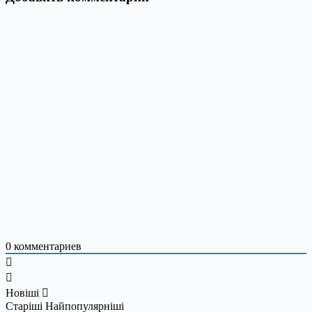
0
комментариев
Новіші
Старіші
Найпопулярніші