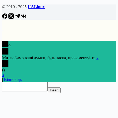
© 2010 - 2025
UALinux
0
Ми любимо ваші думки, будь ласка, прокоментуйте.
x
(
)
x
|
Відповідь
Insert