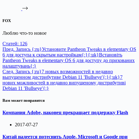
FOX
Люблю что-то новое
Статей: 126
Пред.
Запись
{:ru}Установите Pantheon Tweaks в elementary OS
6 для доступа к скрытым настройкам{:}{:uk}Встановіть
Pantheon Tweaks в elementary OS 6 для доступу до прихованих
налаштувань{:}
След.
Запись
{:ru}7 новых возможностей в недавно
выпущенном дистрибутиве Debian 11 'Bullseye'{:}{:uk}7
нових можливостей в недавно випущеному дистрибутиві
Debian 11 'Bullseye'{:}
Вам может понравится
Компания Adobe, наконец прекращает поддержку Flash
2017-07-27
Китай надеется потеснить Apple, Microsoft и Google при