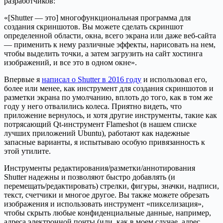
разработчиков:
«[Shutter — это] многофункциональная программа для
создания скриншотов. Вы можете сделать скриншот
определенной области, окна, всего экрана или даже веб-сайта
— применить к нему различные эффекты, нарисовать на нем,
чтобы выделить точки, а затем загрузить на сайт хостинга
изображений, и все это в одном окне».
Впервые я
написал о Shutter в 2016 году
и использовал его,
более или менее, как инструмент для создания скриншотов и
разметки экрана по умолчанию, вплоть до того, как в том же
году у него отвалились колеса. Приятно видеть, что
приложение вернулось, и хотя другие инструменты, такие как
потрясающий Qt-инструмент Flameshot (в нашем списке
лучших приложений Ubuntu), работают как надежные
запасные варианты, я испытываю особую привязанность к
этой утилите.
Инструменты редактирования/разметки/аннотирования
Shutter надежны и позволяют быстро добавлять (и
перемещать/редактировать) стрелки, фигуры, значки, надписи,
текст, счетчики и многое другое. Вы также можете обрезать
изображения и использовать инструмент «пикселизация»,
чтобы скрыть любые конфиденциальные данные, например,
адреса электронной почты (или, как в моем случае, адрес