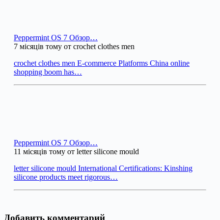
Peppermint OS 7 Обзор…
7 місяців тому от crochet clothes men
crochet clothes men E-commerce Platforms China online
shopping boom has…
Peppermint OS 7 Обзор…
11 місяців тому от letter silicone mould
letter silicone mould International Certifications: Kinshing
silicone products meet rigorous…
Добавить комментарий