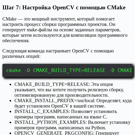
Шаг 7: Настройка OpenCV с помощью CMake
CMake — это мощный инструмент, который помогает
настроить процесс сборки программных проектов. Он
генерирует make-файлы на основе заданных параметров,
которые затем используются для компиляции программного
обеспечения.
Следующая команда настраивает OpenCV с помощью
различных опций:
cmake -D CMAKE_BUILD_TYPE=RELEASE -D CMAKE
CMAKE_BUILD_TYPE=RELEASE: Эта опция
указывает, что вы хотите получить релизную сборку,
оптимизированную для производительности.
CMAKE_INSTALL_PREFIX=/usr/local: Определяет, куда
будет установлен OpenCV в вашей системе.
INSTALL_C_EXAMPLES: Позволяет установить
примеры программ, написанных на языке C.
INSTALL_PYTHON_EXAMPLES: Включает установку
примеров программ, написанных на Python.
OPENCV_GENERATE_PKGCONFIG: Генерирует