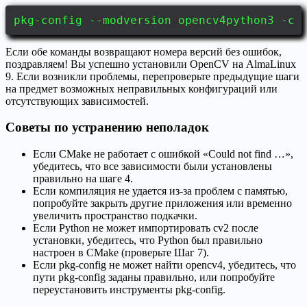
pkg-config --modversion opencv4python3 -c 
Если обе команды возвращают номера версий без ошибок,
поздравляем! Вы успешно установили OpenCV на AlmaLinux
9. Если возникли проблемы, перепроверьте предыдущие шаги
на предмет возможных неправильных конфигураций или
отсутствующих зависимостей.
Советы по устранению неполадок
Если CMake не работает с ошибкой «Could not find …»,
убедитесь, что все зависимости были установлены
правильно на шаге 4.
Если компиляция не удается из-за проблем с памятью,
попробуйте закрыть другие приложения или временно
увеличить пространство подкачки.
Если Python не может импортировать cv2 после
установки, убедитесь, что Python был правильно
настроен в CMake (проверьте Шаг 7).
Если pkg-config не может найти opencv4, убедитесь, что
пути pkg-config заданы правильно, или попробуйте
переустановить инструменты pkg-config.