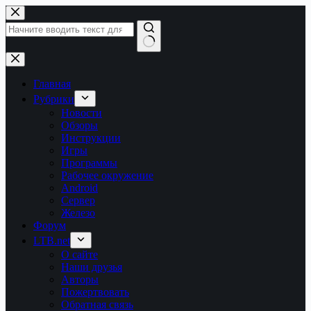
Перейти
к
сути
Ничего
не
найдено
Главная
Рубрики
Новости
Обзоры
Инструкции
Игры
Программы
Рабочее окружение
Android
Сервер
Железо
Форум
LTB.net
О сайте
Наши друзья
Авторы
Пожертвовать
Обратная связь