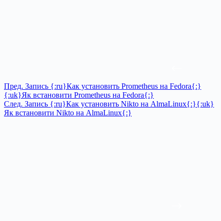
Пред.
Запись
{:ru}Как установить Prometheus на Fedora{:}
{:uk}Як встановити Prometheus на Fedora{:}
След.
Запись
{:ru}Как установить Nikto на AlmaLinux{:}{:uk}
Як встановити Nikto на AlmaLinux{:}