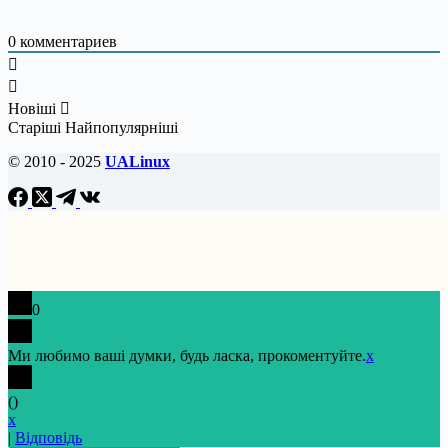
0
комментариев
Новіші
Старіші
Найпопулярніші
© 2010 - 2025
UALinux
0
Ми любимо ваші думки, будь ласка, прокоментуйте.
x
(
)
x
|
Відповідь