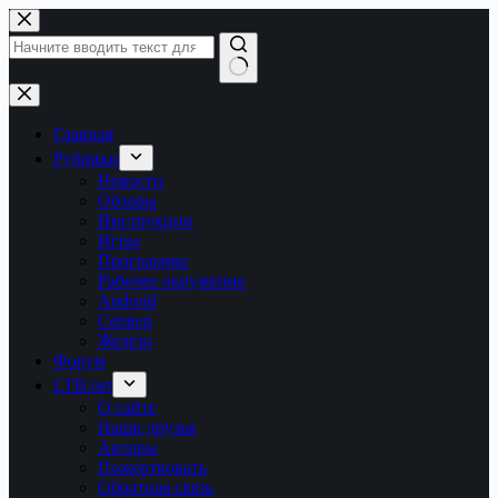
Перейти
к
сути
Ничего
не
найдено
Главная
Рубрики
Новости
Обзоры
Инструкции
Игры
Программы
Рабочее окружение
Android
Сервер
Железо
Форум
LTB.net
О сайте
Наши друзья
Авторы
Пожертвовать
Обратная связь