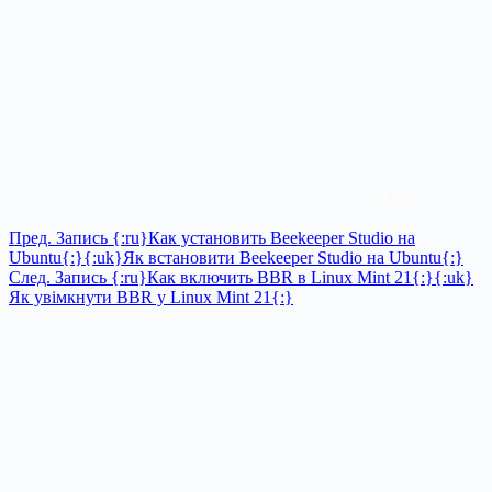
Пред.
Запись
{:ru}Как установить Beekeeper Studio на
Ubuntu{:}{:uk}Як встановити Beekeeper Studio на Ubuntu{:}
След.
Запись
{:ru}Как включить BBR в Linux Mint 21{:}{:uk}
Як увімкнути BBR у Linux Mint 21{:}