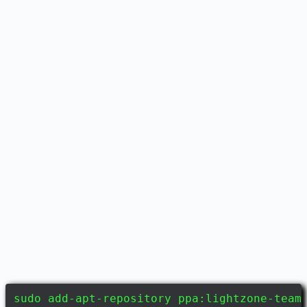
sudo add-apt-repository ppa:lightzone-team