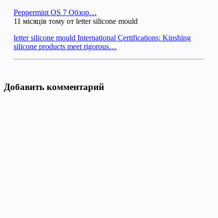
Peppermint OS 7 Обзор…
11 місяців тому от letter silicone mould
letter silicone mould International Certifications: Kinshing
silicone products meet rigorous…
Добавить комментарий