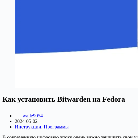
Как установить Bitwarden на Fedora
walle9054
2024-05-02
Инструкции
,
Программы
В современную цифровую эпоху очень важно защищать свои уч