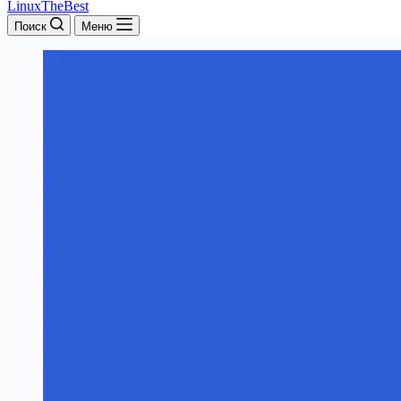
LinuxTheBest
Поиск
Меню