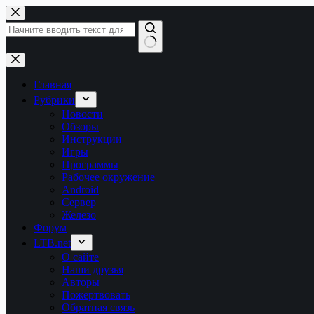
Перейти
к
сути
Ничего
не
найдено
Главная
Рубрики
Новости
Обзоры
Инструкции
Игры
Программы
Рабочее окружение
Android
Сервер
Железо
Форум
LTB.net
О сайте
Наши друзья
Авторы
Пожертвовать
Обратная связь