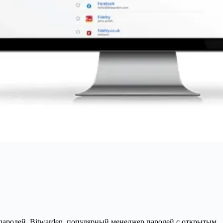
аролей. Bitwarden, популярный менеджер паролей с открытым