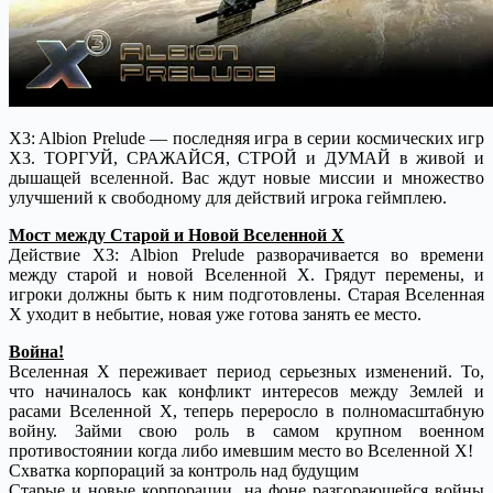
X3: Albion Prelude — последняя игра в серии космических игр
X3. ТОРГУЙ, СРАЖАЙСЯ, СТРОЙ и ДУМАЙ в живой и
дышащей вселенной. Вас ждут новые миссии и множество
улучшений к свободному для действий игрока геймплею.
Мост между Старой и Новой Вселенной X
Действие X3: Albion Prelude разворачивается во времени
между старой и новой Вселенной X. Грядут перемены, и
игроки должны быть к ним подготовлены. Старая Вселенная
Х уходит в небытие, новая уже готова занять ее место.
Война!
Вселенная X переживает период серьезных изменений. То,
что начиналось как конфликт интересов между Землей и
расами Вселенной X, теперь переросло в полномасштабную
войну. Займи свою роль в самом крупном военном
противостоянии когда либо имевшим место во Вселенной X!
Схватка корпораций за контроль над будущим
Старые и новые корпорации, на фоне разгорающейся войны