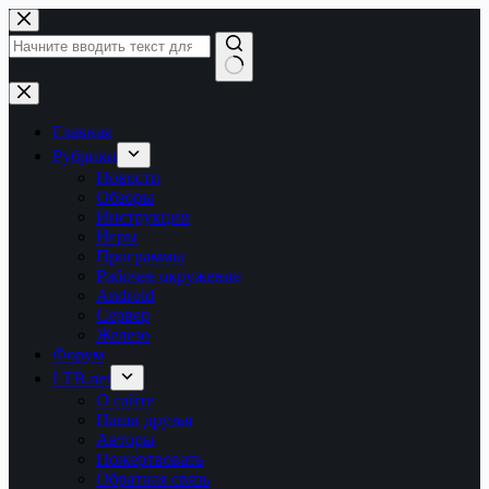
Перейти
к
сути
Ничего
не
найдено
Главная
Рубрики
Новости
Обзоры
Инструкции
Игры
Программы
Рабочее окружение
Android
Сервер
Железо
Форум
LTB.net
О сайте
Наши друзья
Авторы
Пожертвовать
Обратная связь