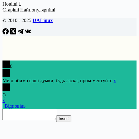
Новіші
Старіші
Найпопулярніші
© 2010 - 2025
UALinux
0
Ми любимо ваші думки, будь ласка, прокоментуйте.
x
(
)
x
|
Відповідь
Insert