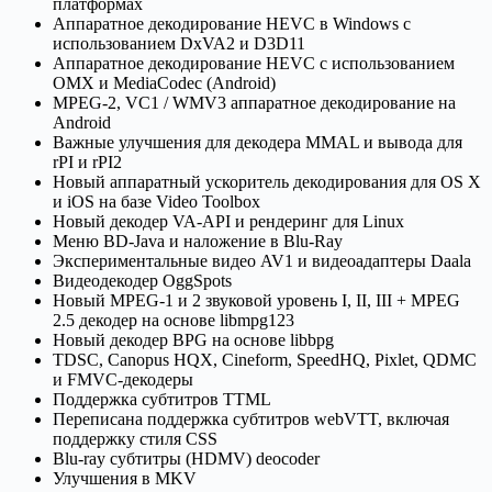
платформах
Аппаратное декодирование HEVC в Windows с
использованием DxVA2 и D3D11
Аппаратное декодирование HEVC с использованием
OMX и MediaCodec (Android)
MPEG-2, VC1 / WMV3 аппаратное декодирование на
Android
Важные улучшения для декодера MMAL и вывода для
rPI и rPI2
Новый аппаратный ускоритель декодирования для OS X
и iOS на базе Video Toolbox
Новый декодер VA-API и рендеринг для Linux
Меню BD-Java и наложение в Blu-Ray
Экспериментальные видео AV1 и видеоадаптеры Daala
Видеодекодер OggSpots
Новый MPEG-1 и 2 звуковой уровень I, II, III + MPEG
2.5 декодер на основе libmpg123
Новый декодер BPG на основе libbpg
TDSC, Canopus HQX, Cineform, SpeedHQ, Pixlet, QDMC
и FMVC-декодеры
Поддержка субтитров TTML
Переписана поддержка субтитров webVTT, включая
поддержку стиля CSS
Blu-ray субтитры (HDMV) deocoder
Улучшения в MKV