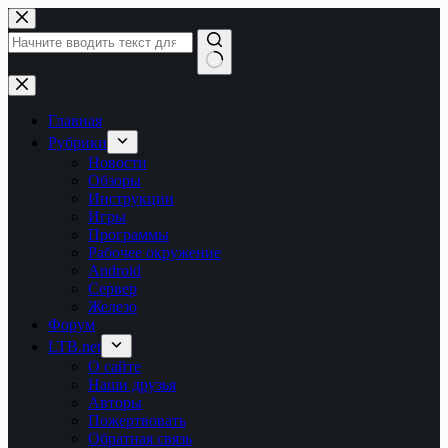
Перейти
к
сути
Ничего
не
найдено
Главная
Рубрики
Новости
Обзоры
Инструкции
Игры
Программы
Рабочее окружение
Android
Сервер
Железо
Форум
LTB.net
О сайте
Наши друзья
Авторы
Пожертвовать
Обратная связь