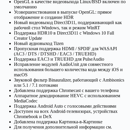
OpenGL в качестве видеовыхода Linux/BSD включен по
умолчанию
Усовершенствования в выпуске OpenGL: прямое
отображение и создание HDR
Новый видеовыход Direct3D11, поддерживающий как
рабочий стол Windows, так и режим WinRT
Поддержка HDR10 в Direct3D11 с Windows 10 Fall
Creator Update
Новый аудиовыход Tizen
Пропускная поддержка HDMI / SPDIF для WASAPI
(AC3 / DTS / DTSHD / EAC3 / TRUEHD)
Поддержка EAC3 и TRUEHD для PulseAudio
Исправление модулей AudioUnit для совместного
использования большего количества кода между iOS и
macOS
Звуковой фильтр Binauralizer, работающий с Ambisonics
или 5.1 / 7.1 потоками
Добавлена поддержка Chromecast с вашего телефона
Аппаратное декодирование HEVC с использованием
MediaCodec
Поддержка Android Auto с голосовыми действиями
Доступен на всех Android-телевизорах, устройствах
Chromebook и DeX
Добавлена поддержка Картинка-в-Картинке
Для получения дополнительной информации см.