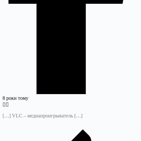
8 роки тому
[…] VLC – медиапроигрыватель […]