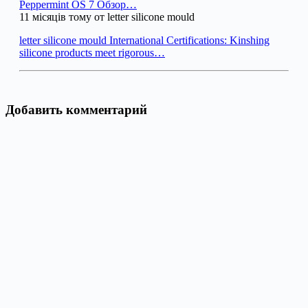
Peppermint OS 7 Обзор…
11 місяців тому от letter silicone mould
letter silicone mould International Certifications: Kinshing
silicone products meet rigorous…
Добавить комментарий