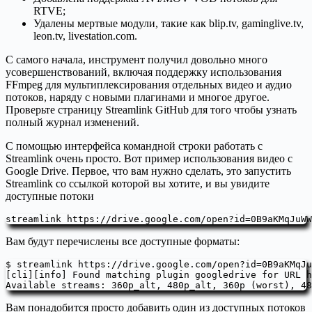
RTVE;
Удалены мертвые модули, такие как blip.tv, gaminglive.tv,
leon.tv, livestation.com.
С самого начала, инструмент получил довольно много
усовершенствований, включая поддержку использования
FFmpeg для мультиплексирования отдельных видео и аудио
потоков, наряду с новыми плагинами и многое другое.
Проверьте страницу Streamlink GitHub для того чтобы узнать
полный журнал изменений.
С помощью интерфейса командной строки работать с
Streamlink очень просто. Вот пример использования видео с
Google Drive. Первое, что вам нужно сделать, это запустить
Streamlink со ссылкой которой вы хотите, и вы увидите
доступные потоки
streamlink https://drive.google.com/open?id=0B9aKMqJuWW
Вам будут перечислены все доступные форматы:
$ streamlink https://drive.google.com/open?id=0B9aKMqJu
[cli][info] Found matching plugin googledrive for URL h
Available streams: 360p_alt, 480p_alt, 360p (worst), 48
Вам понадобится просто добавить один из доступных потоков