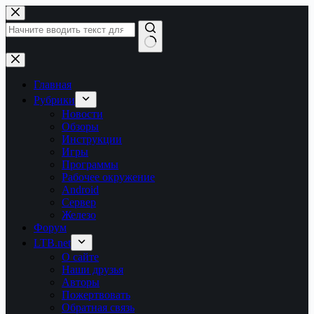
Перейти
к
сути
Ничего
не
найдено
Главная
Рубрики
Новости
Обзоры
Инструкции
Игры
Программы
Рабочее окружение
Android
Сервер
Железо
Форум
LTB.net
О сайте
Наши друзья
Авторы
Пожертвовать
Обратная связь