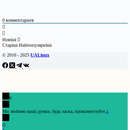
0
комментариев
Новіші
Старіші
Найпопулярніші
© 2010 - 2025
UALinux
0
Ми любимо ваші думки, будь ласка, прокоментуйте.
x
(
)
x