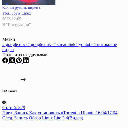
Как загружать видео с
YouTube в Linux
2023-12-05
В "Инструкции"
Метки
#
google docs
#
google drive
#
streamlink
#
youtube
#
потоковое
видео
Поделитесь с друзьями
UALinux
Статей: 829
Пред.
Запись
Как установить uTorrent в Ubuntu 16.04/17.04
След.
Запись
Обзор Linux Lite 3.4(Видео)