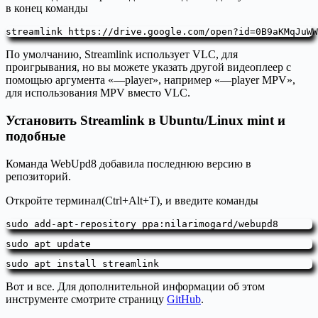
в конец команды
streamlink https://drive.google.com/open?id=0B9aKMqJuWW
По умолчанию, Streamlink использует VLC, для
проигрывания, но вы можете указать другой видеоплеер с
помощью аргумента «—player», например «—player MPV»,
для использования MPV вместо VLC.
Установить Streamlink в Ubuntu/Linux mint и
подобные
Команда WebUpd8 добавила последнюю версию в
репозиторий.
Откройте терминал(Ctrl+Alt+T), и введите команды
sudo add-apt-repository ppa:nilarimogard/webupd8
sudo apt update
sudo apt install streamlink
Вот и все. Для дополнительной информации об этом
инструменте смотрите страницу
GitHub
.