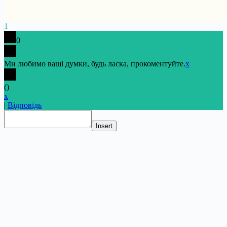
1
0
Ми любимо ваші думки, будь ласка, прокоментуйте.
x
(
)
x
|
Відповідь
Insert