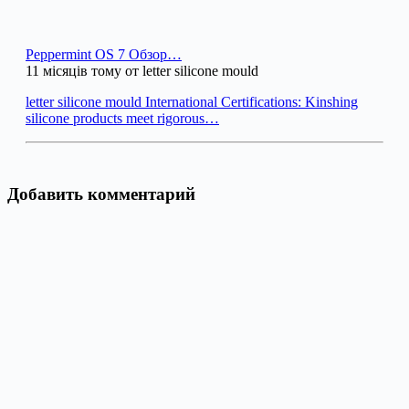
Peppermint OS 7 Обзор…
11 місяців тому от letter silicone mould
letter silicone mould International Certifications: Kinshing
silicone products meet rigorous…
Добавить комментарий