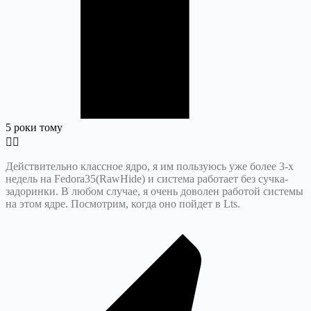
5 роки тому
Действительно классное ядро, я им пользуюсь уже более 3-х
недель на Fedora35(RawHide) и система работает без сучка-
задоринки. В любом случае, я очень доволен работой системы
на этом ядре. Посмотрим, когда оно пойдет в Lts.