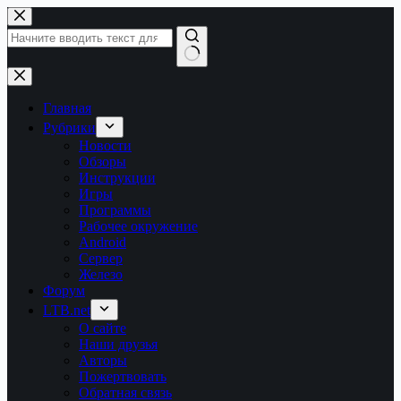
Перейти
к
сути
Ничего
не
найдено
Главная
Рубрики
Новости
Обзоры
Инструкции
Игры
Программы
Рабочее окружение
Android
Сервер
Железо
Форум
LTB.net
О сайте
Наши друзья
Авторы
Пожертвовать
Обратная связь