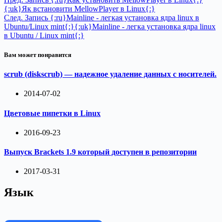
{:uk}Як встановити MellowPlayer в Linux{:}
След.
Запись
{:ru}Mainline - легкая установка ядра linux в
Ubuntu/Linux mint{:}{:uk}Mainline - легка установка ядра linux
в Ubuntu / Linux mint{:}
Вам может понравится
scrub (diskscrub) — надежное удаление данных с носителей.
2014-07-02
Цветовые пипетки в Linux
2016-09-23
Выпуск Brackets 1.9 который доступен в репозитории
2017-03-31
Язык