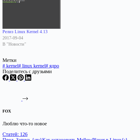
Релиз Linux Kernel 4.13
2017-09-04
В "Новости"
Метки
#
kernel
#
linux kernel
#
ядро
Поделитесь с друзьями
FOX
Люблю что-то новое
Статей: 126
Пред.
Запись
{:ru}Как установить MellowPlayer в Linux{:}