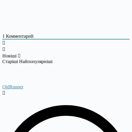
1
Комментарий
Новіші
Старіші
Найпопулярніші
OldRunner