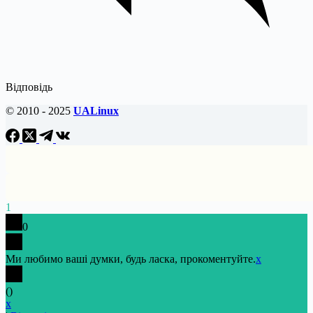
Відповідь
© 2010 - 2025
UALinux
1
0
Ми любимо ваші думки, будь ласка, прокоментуйте.
x
(
)
x