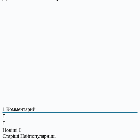
1
Комментарий
Новіші
Старіші
Найпопулярніші