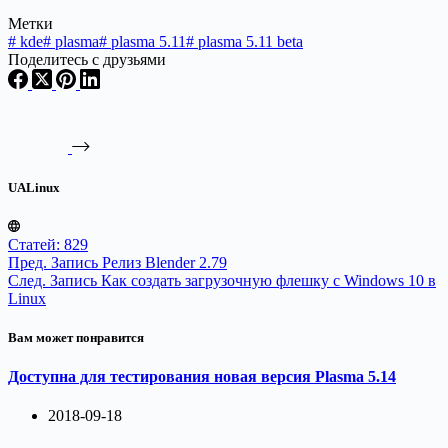
Метки
#
kde
#
plasma
#
plasma 5.11
#
plasma 5.11 beta
Поделитесь с друзьями
UALinux
Статей: 829
Пред.
Запись
Релиз Blender 2.79
След.
Запись
Как создать загрузочную флешку с Windows 10 в
Linux
Вам может понравится
Доступна для тестирования новая версия Plasma 5.14
2018-09-18