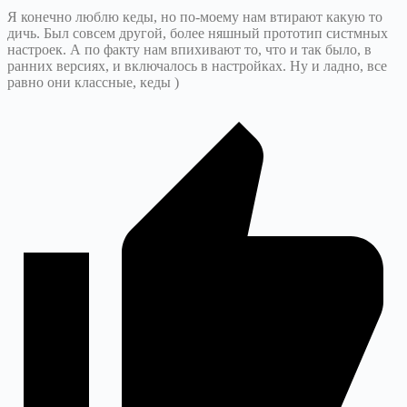
Я конечно люблю кеды, но по-моему нам втирают какую то
дичь. Был совсем другой, более няшный прототип систмных
настроек. А по факту нам впихивают то, что и так было, в
ранних версиях, и включалось в настройках. Ну и ладно, все
равно они классные, кеды )