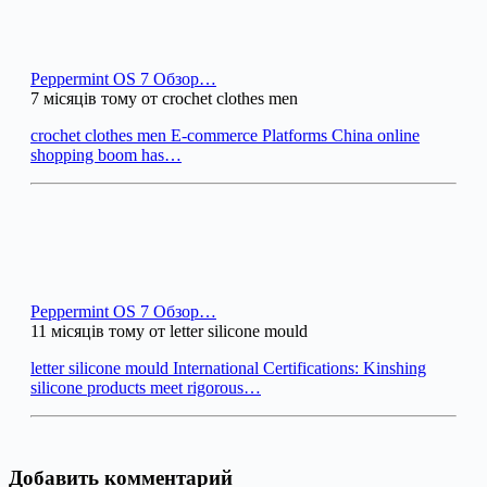
Peppermint OS 7 Обзор…
7 місяців тому от crochet clothes men
crochet clothes men E-commerce Platforms China online
shopping boom has…
Peppermint OS 7 Обзор…
11 місяців тому от letter silicone mould
letter silicone mould International Certifications: Kinshing
silicone products meet rigorous…
Добавить комментарий