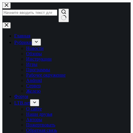
Перейти
к
сути
Ничего
не
найдено
Главная
Рубрики
Новости
Обзоры
Инструкции
Игры
Программы
Рабочее окружение
Android
Сервер
Железо
Форум
LTB.net
О сайте
Наши друзья
Авторы
Пожертвовать
Обратная связь