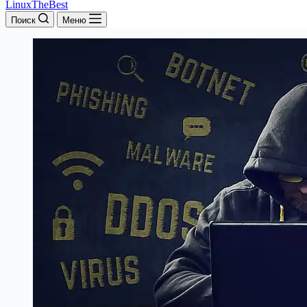
LinuxTheBest
Поиск
Меню