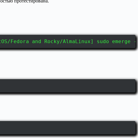
ностью протестирована.
tOS/Fedora and Rocky/AlmaLinux] sudo emerge -