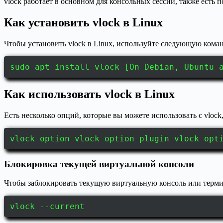
vlock работает в основном для консольных сессий, также есть
Как установить vlock в Linux
Чтобы установить vlock в Linux, используйте следующую кома
sudo apt install vlock [On Debian, Ubuntu 
Как использовать vlock в Linux
Есть несколько опций, которые вы можете использовать с vlock
vlock option vlock option plugin vlock opt
Блокировка текущей виртуальной консоли
Чтобы заблокировать текущую виртуальную консоль или терм
vlock --current