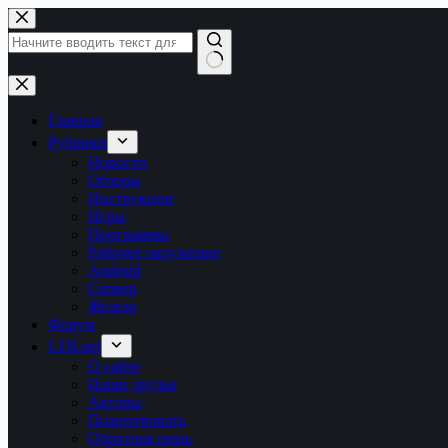
Перейти
к
сути
Ничего
не
найдено
Главная
Рубрики
Новости
Обзоры
Инструкции
Игры
Программы
Рабочее окружение
Android
Сервер
Железо
Форум
LTB.net
О сайте
Наши друзья
Авторы
Пожертвовать
Обратная связь