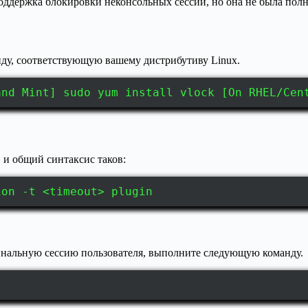
 поддержка блокировки неконсольных сессий, но она не была пол
нду, соответствующую вашему дистрибутиву Linux.
and Mint] sudo yum install vlock [On RHEL/Cen
, и общий синтаксис таков:
ion -t <timeout> plugin
инальную сессию пользователя, выполните следующую команду.