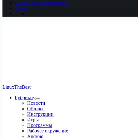
Статьи наших читателей
Войти
LinuxTheBest
Рубрики
Новости
Обзоры
Инструкции
Игры
Программы
Рабочее окружение
Android