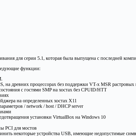
живания для серии 5.1, которая была выпущена с последней комп
следующие функции:
M.
S, на древних процессорах без поддержки VT-х MSR растровых
остояния с гостями SMP на хостах без CPUID/HTT
виях
ейджера на определенных хостах X11
аметров / network / host / DHCP server
анами
редотвращения установки VirtualBox на Windows 10
ы PCI для мостов
динить некоторые устройства USB, имеющие недопустимые симв