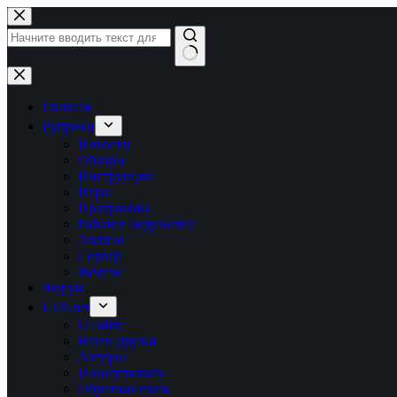
Перейти
к
сути
Ничего
не
найдено
Главная
Рубрики
Новости
Обзоры
Инструкции
Игры
Программы
Рабочее окружение
Android
Сервер
Железо
Форум
LTB.net
О сайте
Наши друзья
Авторы
Пожертвовать
Обратная связь