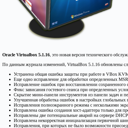
Oracle Virtualbox 5.1.16
, это новая версия технического обслу
По данным журнала изменений, VirtualBox 5.1.16 обновлены 
Устранена общая ошибка защиты при работе в VBox KV
Еще одно исправление для обработки определенных MSR
Исправление ошибок при восстановлении сохраненного с
Фикс зависания гостевого сеанса при определенных усло
Скрытие мини-панели инструментов из панели задач и п
Улучшенная обработка ошибок в настройках глобальных пар
Исправления полноэкранного режима с несколькими экр
Исправлена ​​ошибка создания хост-адаптера только для п
Исправлены две потенциальные аварий на сервере DHCP
Исправлена некорректная инициализация первичной шин
Исправления, при которых не было возможности присое