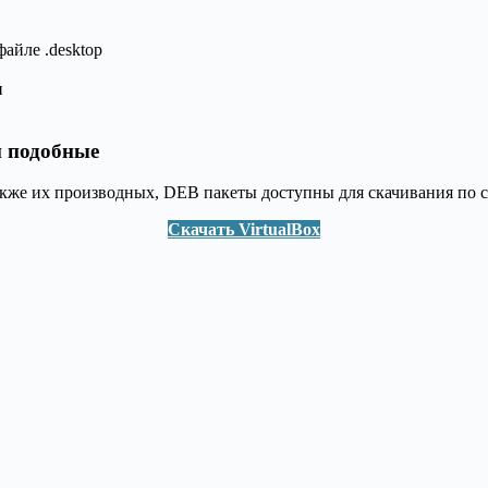
айле .desktop
н
и подобные
а также их производных, DEB пакеты доступны для скачивания по
Скачать VirtualBox