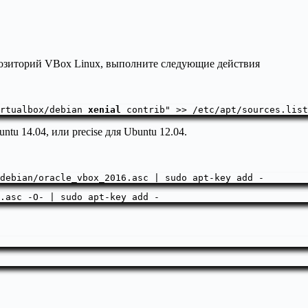
епозиторий VBox Linux, выполните следующие действия
rtualbox/debian 
xenial
 contrib" >> /etc/apt/sources.list
untu 14.04, или precise для Ubuntu 12.04.
.asc -O- | sudo apt-key add -