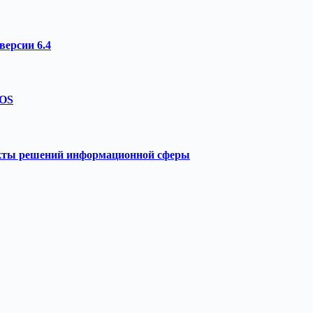
ерсии 6.4
 OS
екты решений информационной сферы