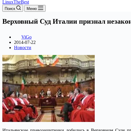
LinuxTheBest
Поиск
Меню
Верховный Суд Италии признал незак
ViGo
2014-07-22
Новости
Итальянские правозащитники добились в Верховном Суде п