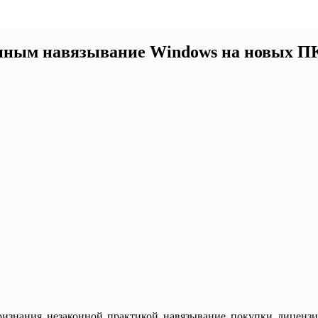
онным навязывание Windows на новых П
ризнания незаконной практикой навязывание покупки лицен