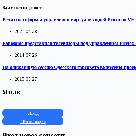
Вам может понравится
Релиз платформы управления виртуализацией Proxmox VE в
2021-04-28
Panasonic представила телевизоры под управлением Firefox
2014-07-26
На ближайшую сессию Одесского горсовета вынесены про
2015-03-27
Язык
Вход
Регистрация
Вход через соцсети