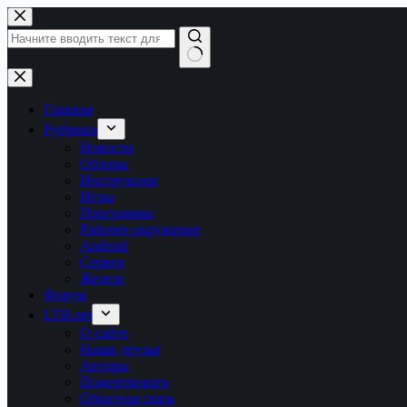
Перейти
к
сути
Ничего
не
найдено
Главная
Рубрики
Новости
Обзоры
Инструкции
Игры
Программы
Рабочее окружение
Android
Сервер
Железо
Форум
LTB.net
О сайте
Наши друзья
Авторы
Пожертвовать
Обратная связь