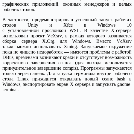
графических приложений, оконных менеджеров и целых
рабочих столов.
В частности, продемонстрирован успешный запуск рабочих
столов Unity и Xfce в Windows 10
с установленной прослойкой WSL. В качестве X-сервера
использован проект VcXsrv, в рамках которого развивается
сборка сервера X.Org для Windows. Вместо VcXsrv
также можно использовать Xming. Запускаемое окружение
пока не лишено недоработок — имеются проблемы с работой
DBus, временами возникают крахи и отсутствует возможность
корректного завершения сеанса (для выхода используется
принудительное завершение compiz). Программы запускаются
только через панель. Для запуска терминала внутри рабочего
стола Linux приходится открывать новый сеанс bash в
Windows, экспортировать экран X-сервера и запускать gnome-
terminal.