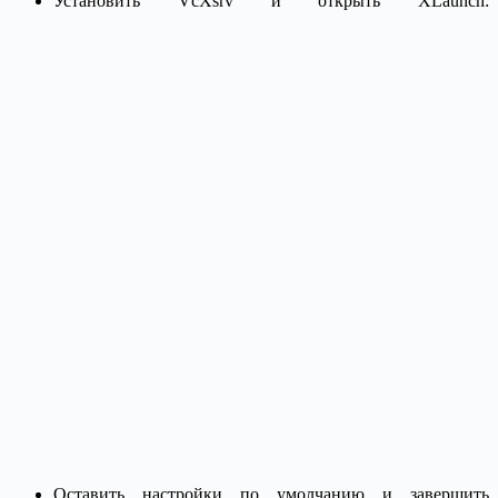
Установить VcXsrv и открыть XLaunch:
Оставить настройки по умолчанию и завершить