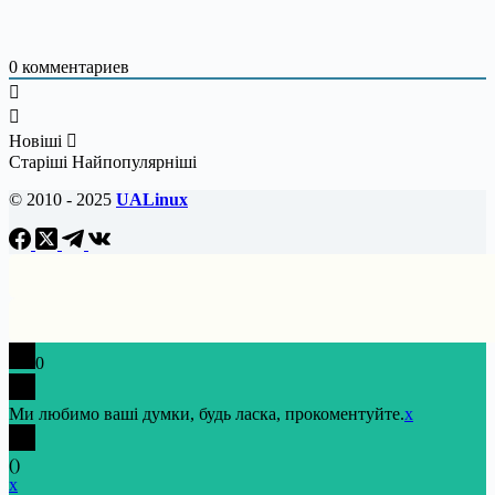
0
комментариев
Новіші
Старіші
Найпопулярніші
© 2010 - 2025
UALinux
0
Ми любимо ваші думки, будь ласка, прокоментуйте.
x
(
)
x