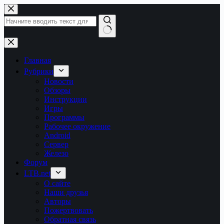
Перейти
к
сути
Ничего
не
найдено
Главная
Рубрики
Новости
Обзоры
Инструкции
Игры
Программы
Рабочее окружение
Android
Сервер
Железо
Форум
LTB.net
О сайте
Наши друзья
Авторы
Пожертвовать
Обратная связь