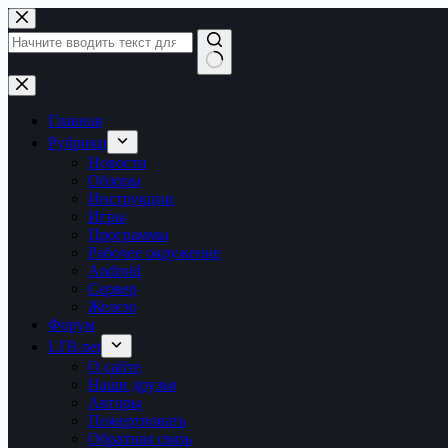
Перейти
к
сути
Ничего
не
найдено
Главная
Рубрики
Новости
Обзоры
Инструкции
Игры
Программы
Рабочее окружение
Android
Сервер
Железо
Форум
LTB.net
О сайте
Наши друзья
Авторы
Пожертвовать
Обратная связь