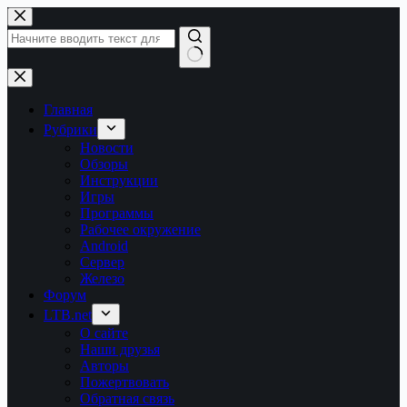
Перейти
к
сути
Ничего
не
найдено
Главная
Рубрики
Новости
Обзоры
Инструкции
Игры
Программы
Рабочее окружение
Android
Сервер
Железо
Форум
LTB.net
О сайте
Наши друзья
Авторы
Пожертвовать
Обратная связь