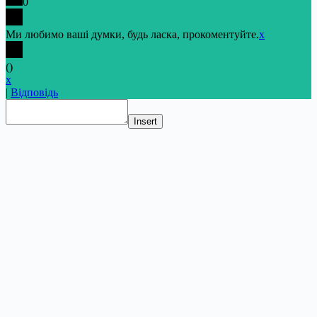
0
Ми любимо ваші думки, будь ласка, прокоментуйте.
x
(
)
x
|
Відповідь
Insert