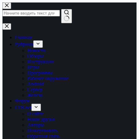
Перейти
к
сути
Ничего
не
найдено
Главная
Рубрики
Новости
Обзоры
Инструкции
Игры
Программы
Рабочее окружение
Android
Сервер
Железо
Форум
LTB.net
О сайте
Наши друзья
Авторы
Пожертвовать
Обратная связь