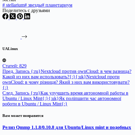
#
stellarium
#
звезды
#
планетариум
Поделитесь с друзьями
UALinux
Статей: 829
Пред.
Запись
{:ru}Nextcloud против ownCloud: в чем разница?
Какой из них вам использовать?{:}{:uk}Nextcloud проти
ownCloud: в чому різниця? Який з них вам використовувати?
{:}
След.
Запись
{:ru}Как улучшить время автономной работы в
Ubuntu / Linux Mint{:}{:uk}Як поліпшити час автономної
роботи в Ubuntu / Linux Mint{:}
Вам может понравится
Релиз Qmmp 1.1.8/0.10.8 для Ubuntu/Linux mint и подобных