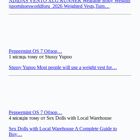
ADIDAS VENTO XLG RUNNER Wearable Body Weights
|sportshoesworldforu_2026 Weighted Vests,Turn…
Peppermint OS 7 Обзор…
1 місяць тому от Stussy Yupoo
Stussy Yupoo Most people will use a weight vest for…
Peppermint OS 7 Обзор…
4 місяців тому от Sex Dolls with Local Warehouse
Sex Dolls with Local Warehouse A Complete Guide to
Buy…