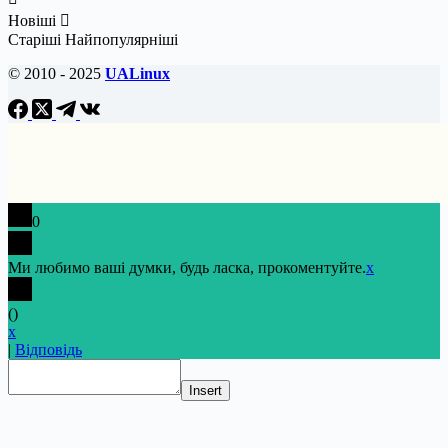
Новіші
Старіші
Найпопулярніші
© 2010 - 2025
UALinux
0
Ми любимо ваші думки, будь ласка, прокоментуйте.
x
(
)
x
|
Відповідь
Insert