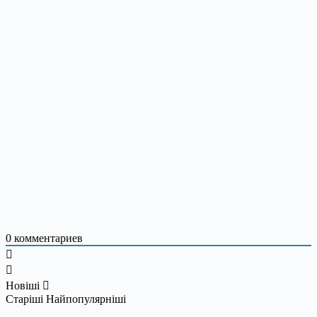
0
комментариев
Новіші
Старіші
Найпопулярніші