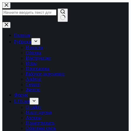
Перейти
к
сути
Ничего
не
найдено
Главная
Рубрики
Новости
Обзоры
Инструкции
Игры
Программы
Рабочее окружение
Android
Сервер
Железо
Форум
LTB.net
О сайте
Наши друзья
Авторы
Пожертвовать
Обратная связь