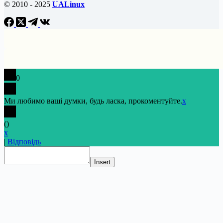
© 2010 - 2025
UALinux
0
Ми любимо ваші думки, будь ласка, прокоментуйте.
x
(
)
x
|
Відповідь
Insert