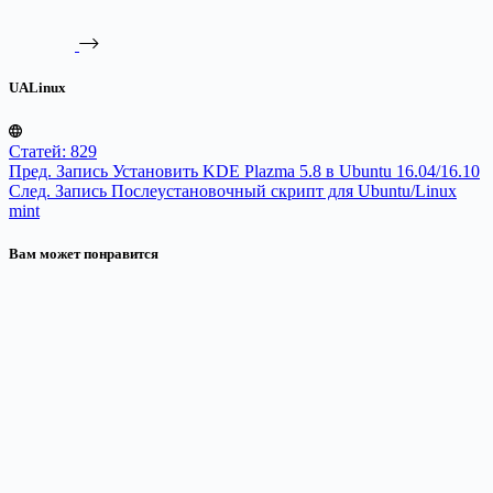
UALinux
Статей: 829
Пред.
Запись
Установить KDE Plazma 5.8 в Ubuntu 16.04/16.10
След.
Запись
Послеустановочный скрипт для Ubuntu/Linux
mint
Вам может понравится