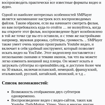
воспроизводить практически все известные форматы видео и
аудио.
Одной из наиболее интересных особенностей SMPlayer
является запоминание настроек всех воспроизводимых
файлов. Таким образом, если вы начинаете смотреть фильм,
но вам потребовалось куда-то отойти … не волнуйтесь, когда
вы откроете этот фильм, воспроизведение будет возобновлено
в той же точке где вы его оставили, и с теми же настройками
например, звуковая дорожка, субтитры, громкость. .. SMPlayer
также умеет очень хорошо проигрывать Youtube видео, и
включает в себя удобный инструмент, который позволяет
искать видео на YouTube. Этот видеоплеер поставляется с
несколькими скинами и темами иконок, так что вы можете
легко изменить внешний вид плеера. Он может искать и
загружать субтитры из opensubtitles.org, и доступен более чем
на 30 языках, включая испанский, немецкий, французский,
итальянский, русский, китайский, японский, и т.д ..
Список возможностей:
Возможность отображения двух субтитров
одновременно.
Воспроизведение видео с видео-сайтов, таких как
Youtube, DailyMotion, Vimeo, Vevo и многие другие.