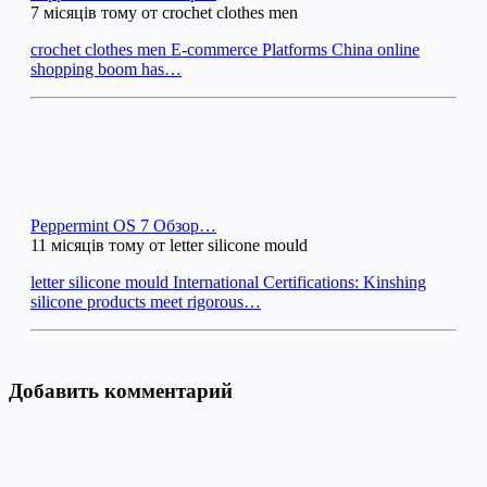
7 місяців тому от crochet clothes men
crochet clothes men E-commerce Platforms China online
shopping boom has…
Peppermint OS 7 Обзор…
11 місяців тому от letter silicone mould
letter silicone mould International Certifications: Kinshing
silicone products meet rigorous…
Добавить комментарий