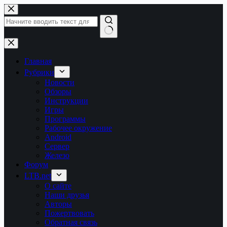
Перейти
к
сути
Ничего
не
найдено
Главная
Рубрики
Новости
Обзоры
Инструкции
Игры
Программы
Рабочее окружение
Android
Сервер
Железо
Форум
LTB.net
О сайте
Наши друзья
Авторы
Пожертвовать
Обратная связь