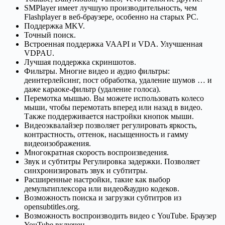
SMPlayer имеет лучшую производительность, чем
Flashplayer в веб-браузере, особенно на старых PC.
Поддержка MKV.
Точный поиск.
Встроенная поддержка VAAPI и VDA. Улучшенная
VDPAU.
Лучшая поддержка скриншотов.
Фильтры. Многие видео и аудио фильтры:
деинтерлейсинг, пост обработка, удаление шумов … и
даже караоке-фильтр (удаление голоса).
Перемотка мышью. Вы можете использовать колесо
мыши, чтобы перемотать вперед или назад в видео.
Также поддерживается настройки кнопок мыши.
Видеоэквалайзер позволяет регулировать яркость,
контрастность, оттенок, насыщенность и гамму
видеоизображения.
Многократная скорость воспроизведения.
Звук и субтитры Регулировка задержки. Позволяет
синхронизировать звук и субтитры.
Расширенные настройки, такие как выбор
демультиплексора или видео&аудио кодеков.
Возможность поиска и загрузки субтитров из
opensubtitles.org.
Возможность воспроизводить видео с YouTube. Браузер
YouTube включен.