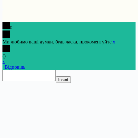
0
Ми любимо ваші думки, будь ласка, прокоментуйте.
x
(
)
x
|
Відповідь
Insert