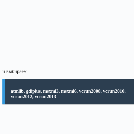
и выбираем
atmlib, gdiplus, msxml3, msxml6, vcrun2008, vcrun2010,
vcrun2012, vcrun2013