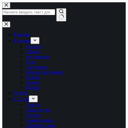
Перейти
к
сути
Ничего
не
найдено
Главная
Рубрики
Новости
Обзоры
Инструкции
Игры
Программы
Рабочее окружение
Android
Сервер
Железо
Форум
LTB.net
О сайте
Наши друзья
Авторы
Пожертвовать
Обратная связь