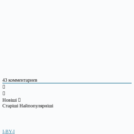
43
комментариев
Новіші
Старіші
Найпопулярніші
I-BY-I