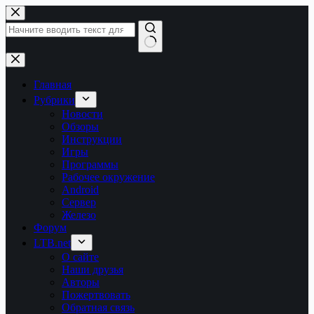
Перейти
к
сути
Ничего
не
найдено
Главная
Рубрики
Новости
Обзоры
Инструкции
Игры
Программы
Рабочее окружение
Android
Сервер
Железо
Форум
LTB.net
О сайте
Наши друзья
Авторы
Пожертвовать
Обратная связь