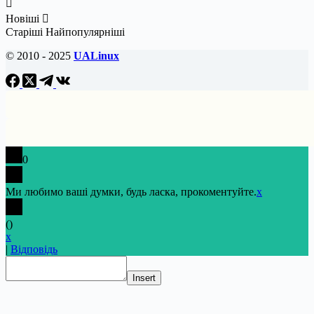
Новіші
Старіші
Найпопулярніші
© 2010 - 2025
UALinux
0
Ми любимо ваші думки, будь ласка, прокоментуйте.
x
(
)
x
|
Відповідь
Insert