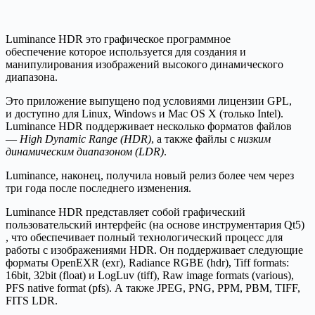
Luminance HDR это графическое программное
обеспечение которое используется для создания и
манипулирования изображений высокого динамического
диапазона.
Это приложение выпущено под условиями лицензии GPL,
и доступно для Linux, Windows и Mac OS X (только Intel).
Luminance HDR поддерживает несколько форматов файлов
—
High Dynamic Range (HDR)
, а также файлы с
низким
динамическим диапазоном (LDR)
.
Luminance, наконец, получила новый релиз более чем через
три года после последнего изменения.
Luminance HDR представляет собой графический
пользовательский интерфейс (на основе инструментария Qt5)
, что обеспечивает полный технологический процесс для
работы с изображениями HDR. Он поддерживает следующие
форматы OpenEXR (exr), Radiance RGBE (hdr), Tiff formats:
16bit, 32bit (float) и LogLuv (tiff), Raw image formats (various),
PFS native format (pfs). А также JPEG, PNG, PPM, PBM, TIFF,
FITS LDR.