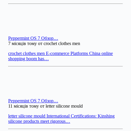
Peppermint OS 7 Обзор…
7 місяців тому от crochet clothes men
crochet clothes men E-commerce Platforms China online
shopping boom has…
Peppermint OS 7 Обзор…
11 місяців тому от letter silicone mould
letter silicone mould International Certifications: Kinshing
silicone products meet rigorous…