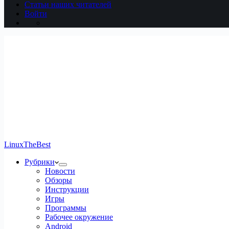
Статьи наших читателей
Войти
LinuxTheBest
Рубрики
Новости
Обзоры
Инструкции
Игры
Программы
Рабочее окружение
Android