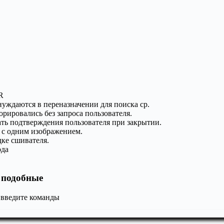
R
 нуждаются в переназначении для поиска cp.
рировались без запроса пользователя.
ть подтверждения пользователя при закрытии.
 с одним изображением.
ке сшивателя.
ода
и подобные
 введите команды