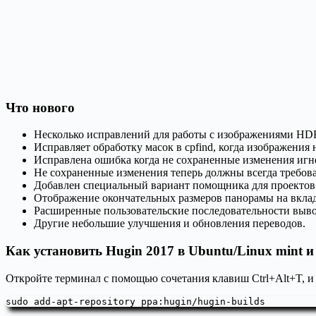
Что нового
Несколько исправлений для работы с изображениями HD
Исправляет обработку масок в cpfind, когда изображения
Исправлена ошибка когда не сохраненные изменения игно
Не сохраненные изменения теперь должны всегда требова
Добавлен специальный вариант помощника для проектов
Отображение окончательных размеров панорамы на вклад
Расширенные пользовательские последовательности выв
Другие небольшие улучшения и обновления переводов.
Как установить Hugin 2017 в Ubuntu/Linux mint 
Откройте терминал с помощью сочетания клавиш Ctrl+Alt+T, и
sudo add-apt-repository ppa:hugin/hugin-builds