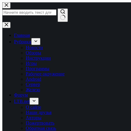
Перейти
к
сути
Ничего
не
найдено
Главная
Рубрики
Новости
Обзоры
Инструкции
Игры
Программы
Рабочее окружение
Android
Сервер
Железо
Форум
LTB.net
О сайте
Наши друзья
Авторы
Пожертвовать
Обратная связь