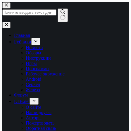
Перейти
к
сути
Ничего
не
найдено
Главная
Рубрики
Новости
Обзоры
Инструкции
Игры
Программы
Рабочее окружение
Android
Сервер
Железо
Форум
LTB.net
О сайте
Наши друзья
Авторы
Пожертвовать
Обратная связь