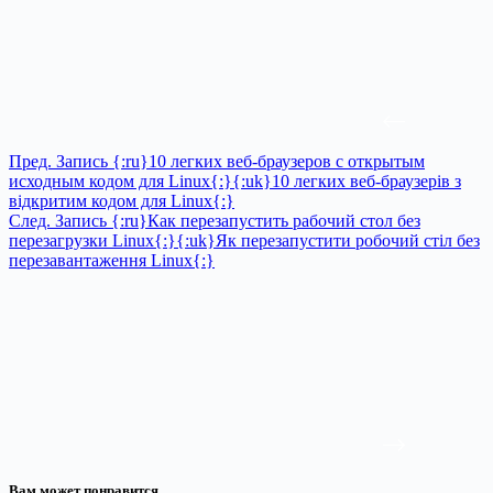
Пред.
Запись
{:ru}10 легких веб-браузеров с открытым
исходным кодом для Linux{:}{:uk}10 легких веб-браузерів з
відкритим кодом для Linux{:}
След.
Запись
{:ru}Как перезапустить рабочий стол без
перезагрузки Linux{:}{:uk}Як перезапустити робочий стіл без
перезавантаження Linux{:}
Вам может понравится