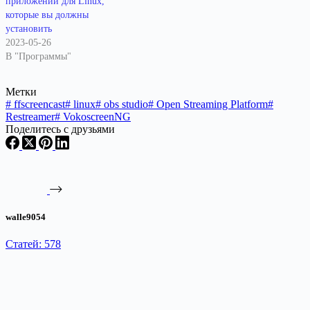
приложений для Linux,
которые вы должны
установить
2023-05-26
В "Программы"
Метки
#
ffscreencast
#
linux
#
obs studio
#
Open Streaming Platform
#
Restreamer
#
VokoscreenNG
Поделитесь с друзьями
walle9054
Статей: 578