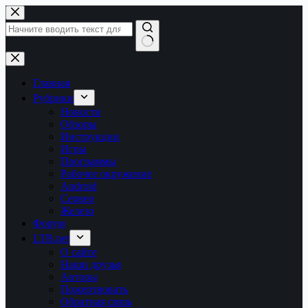
Перейти
к
сути
Ничего
не
найдено
Главная
Рубрики
Новости
Обзоры
Инструкции
Игры
Программы
Рабочее окружение
Android
Сервер
Железо
Форум
LTB.net
О сайте
Наши друзья
Авторы
Пожертвовать
Обратная связь