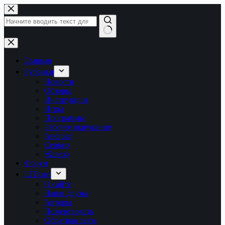
Перейти
к
сути
Ничего
не
найдено
Главная
Рубрики
Новости
Обзоры
Инструкции
Игры
Программы
Рабочее окружение
Android
Сервер
Железо
Форум
LTB.net
О сайте
Наши друзья
Авторы
Пожертвовать
Обратная связь