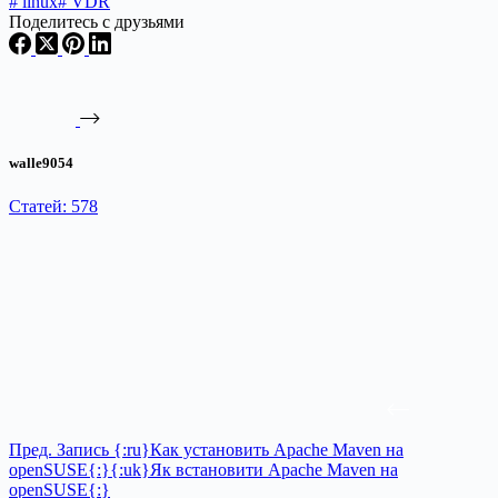
#
linux
#
VDR
Поделитесь с друзьями
walle9054
Статей: 578
Пред.
Запись
{:ru}Как установить Apache Maven на
openSUSE{:}{:uk}Як встановити Apache Maven на
openSUSE{:}