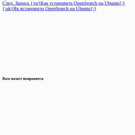
След.
Запись
{:ru}Как установить OpenSearch на Ubuntu{:}
{:uk}Як встановити OpenSearch на Ubuntu{:}
Вам может понравится