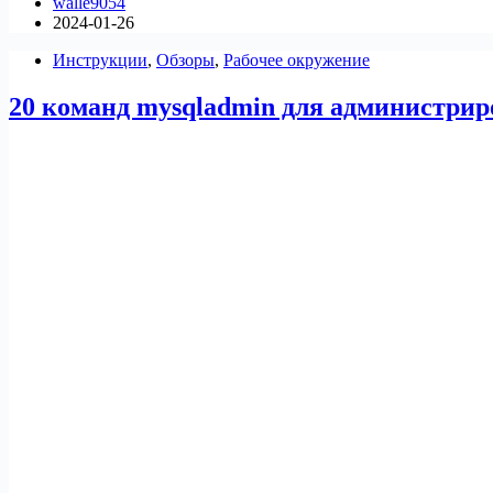
walle9054
MariaDB
2024-01-26
11.x
или
Инструкции
,
Обзоры
,
Рабочее окружение
10.x
на
20 команд mysqladmin для администр
Ubuntu