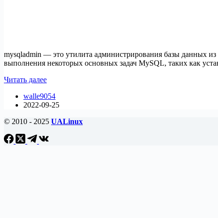
mysqladmin — это утилита администрирования базы данных из 
выполнения некоторых основных задач MySQL, таких как устано
20
Читать далее
команд
walle9054
mysqladmin
2022-09-25
для
администрирования
© 2010 - 2025
UALinux
базы
данных
MYSQL/MariaDB