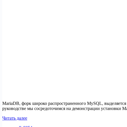
MariaDB, форк широко распространенного MySQL, выделяется 
руководстве мы сосредоточимся на демонстрации установки Mar
Как
Читать далее
установить