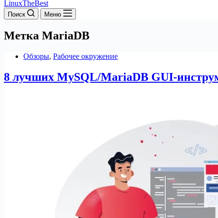
LinuxTheBest
Поиск
Меню
Метка
MariaDB
Обзоры
,
Рабочее окружение
8 лучших MySQL/MariaDB GUI-инструм