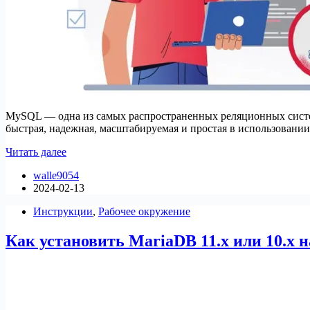
MySQL — одна из самых распространенных реляционных систем
быстрая, надежная, масштабируемая и простая в использован
8
Читать далее
лучших
walle9054
MySQL/MariaDB
2024-02-13
GUI-
инструментов
Инструкции
,
Рабочее окружение
для
Linux
Как установить MariaDB 11.x или 10.x 