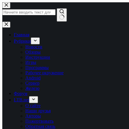
Перейти
к
сути
Ничего
не
найдено
Главная
Рубрики
Новости
Обзоры
Инструкции
Игры
Программы
Рабочее окружение
Android
Сервер
Железо
Форум
LTB.net
О сайте
Наши друзья
Авторы
Пожертвовать
Обратная связь