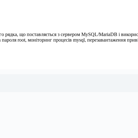
ого рядка, що поставляється з сервером MySQL/MariaDB і викори
а пароля root, моніторинг процесів mysql, перезавантаження при