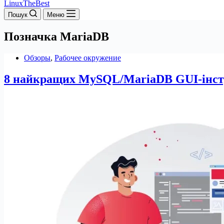
LinuxTheBest
Пошук
Меню
Позначка
MariaDB
Обзоры
,
Рабочее окружение
8 найкращих MySQL/MariaDB GUI-інстр