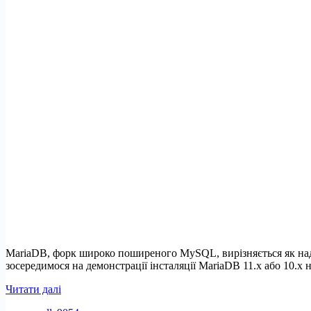
MariaDB, форк широко поширеного MySQL, вирізняється як наді
зосередимося на демонстрації інсталяції MariaDB 11.x або 10.x
Як
Читати далі
встановити