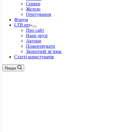
Сервер
Железо
Опитування
Форум
LTB.net
Про сайт
Наші друзі
Автори
Пожертвувати
Зворотній зв’язок
Статті користувачів
Пошук