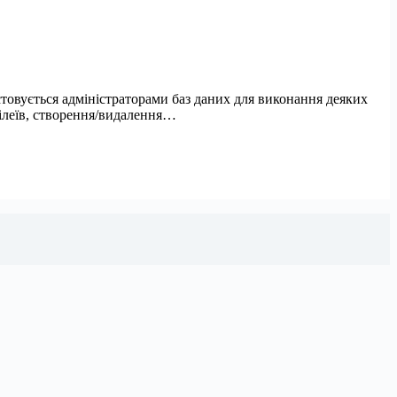
стовується адміністраторами баз даних для виконання деяких
вілеїв, створення/видалення…