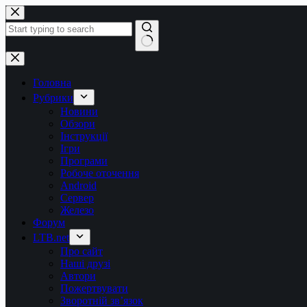
Перейти
до
вмісту
Немає
результатів
Головна
Рубрики
Новини
Обзори
Інструкції
Ігри
Програми
Робоче оточення
Android
Сервер
Железо
Форум
LTB.net
Про сайт
Наші друзі
Автори
Пожертвувати
Зворотній зв’язок