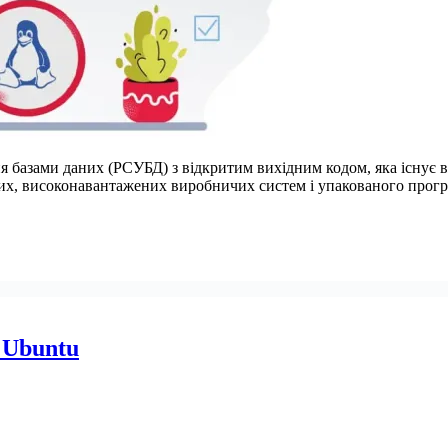
базами даних (РСУБД) з відкритим вихідним кодом, яка існує вж
вих, високонавантажених виробничих систем і упакованого про
 Ubuntu