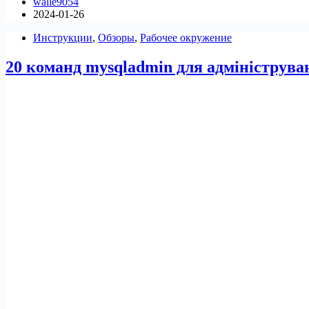
walle9054
MariaDB
2024-01-26
11.x
або
Инструкции
,
Обзоры
,
Рабочее окружение
10.x
на
20 команд mysqladmin для адмініструв
Ubuntu