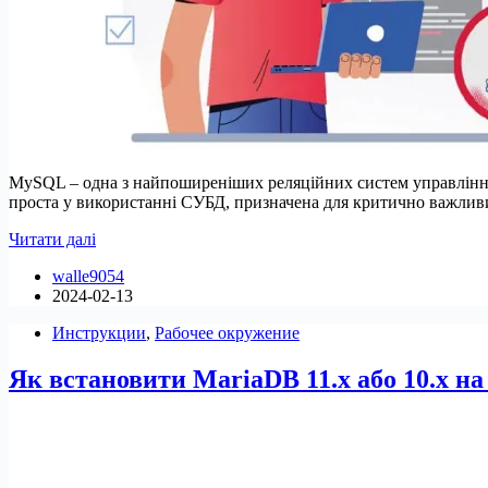
MySQL – одна з найпоширеніших реляційних систем управління 
проста у використанні СУБД, призначена для критично важли
8
Читати далі
найкращих
walle9054
MySQL/MariaDB
2024-02-13
GUI-
інструментів
Инструкции
,
Рабочее окружение
для
Linux
Як встановити MariaDB 11.x або 10.x на