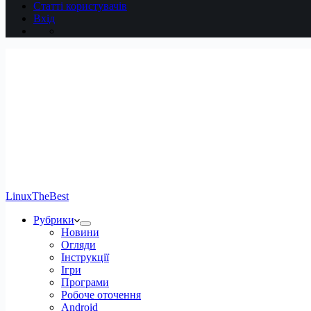
Статті користувачів
Вхід
LinuxTheBest
Рубрики
Новини
Огляди
Інструкції
Ігри
Програми
Робоче оточення
Android