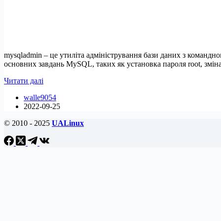
mysqladmin – це утиліта адміністрування бази даних з командн
основних завдань MySQL, таких як установка пароля root, змін
20
Читати далі
команд
walle9054
mysqladmin
2022-09-25
для
адміністрування
© 2010 - 2025
UALinux
бази
даних
MySQL/MariaDB