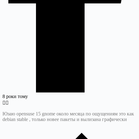
8 роки тому
Юзаю opensuse 15 gnome около месяца по ощущениям это как
debian stable , только новее пакеты и вылизана графически