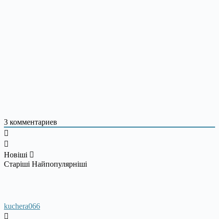
3
комментариев
Новіші
Старіші
Найпопулярніші
kuchera066