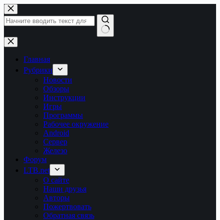
Перейти
к
сути
Ничего
не
найдено
Главная
Рубрики
Новости
Обзоры
Инструкции
Игры
Программы
Рабочее окружение
Android
Сервер
Железо
Форум
LTB.net
О сайте
Наши друзья
Авторы
Пожертвовать
Обратная связь