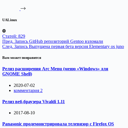
UALinux
Статей: 829
Пред.
Запись
GitHub репозиторий Gentoo взломали
След.
Запись
Выпущена первая бета версия Elementary os juno
Вам может понравится
Релиз расширения Arc Menu (меню «Windows» для
GNOME Shell)
2020-07-02
комментария 2
Релиз веб-браузера Vivaldi 1.11
2017-08-10
Panasonic продемонстрировала телевизор с Firefox OS