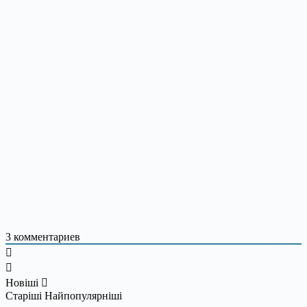
3
комментариев
Новіші
Старіші
Найпопулярніші