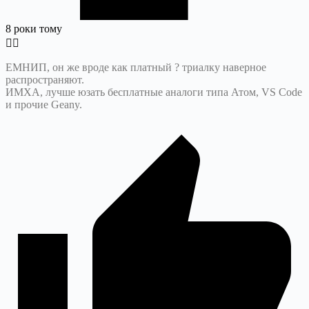
8 роки тому
ЕМНИП, он же вроде как платный ? триалку наверное
распространяют.
ИМХА, лучше юзать бесплатные аналоги типа Атом, VS Code
и прочие Geany.