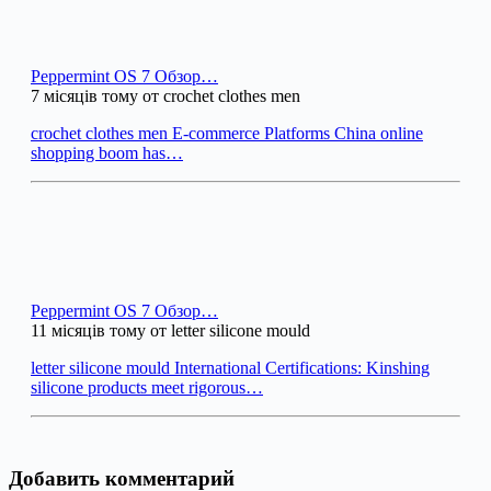
Peppermint OS 7 Обзор…
7 місяців тому от crochet clothes men
crochet clothes men E-commerce Platforms China online
shopping boom has…
Peppermint OS 7 Обзор…
11 місяців тому от letter silicone mould
letter silicone mould International Certifications: Kinshing
silicone products meet rigorous…
Добавить комментарий