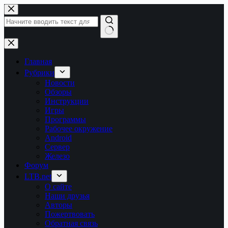
Перейти
к
сути
Ничего
не
найдено
Главная
Рубрики
Новости
Обзоры
Инструкции
Игры
Программы
Рабочее окружение
Android
Сервер
Железо
Форум
LTB.net
О сайте
Наши друзья
Авторы
Пожертвовать
Обратная связь