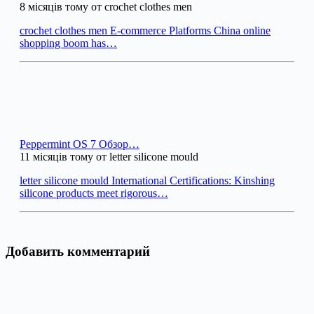
8 місяців тому от crochet clothes men
crochet clothes men E-commerce Platforms China online
shopping boom has…
Peppermint OS 7 Обзор…
11 місяців тому от letter silicone mould
letter silicone mould International Certifications: Kinshing
silicone products meet rigorous…
Добавить комментарий