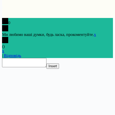
0
Ми любимо ваші думки, будь ласка, прокоментуйте.
x
(
)
x
|
Відповідь
Insert