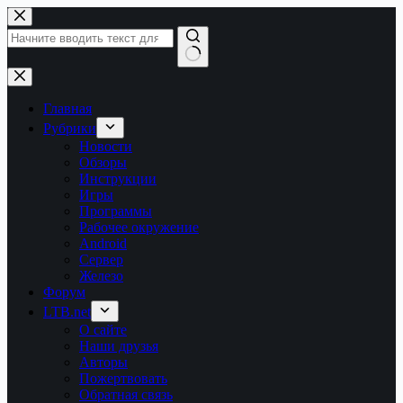
Перейти
к
сути
Ничего
не
найдено
Главная
Рубрики
Новости
Обзоры
Инструкции
Игры
Программы
Рабочее окружение
Android
Сервер
Железо
Форум
LTB.net
О сайте
Наши друзья
Авторы
Пожертвовать
Обратная связь