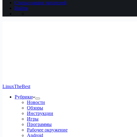
Статьи наших читателей
Войти
LinuxTheBest
Рубрики
Новости
Обзоры
Инструкции
Игры
Программы
Рабочее окружение
Android