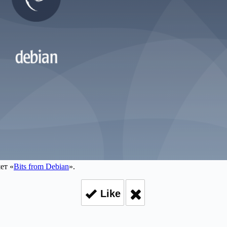
ет «
Bits from Debian
».
Like