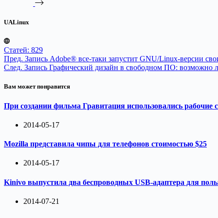
UALinux
Статей: 829
Пред.
Запись
Adobe® все-таки запустит GNU/Linux-версии сво
След.
Запись
Графический дизайн в свободном ПО: возможно л
Вам может понравится
При создании фильма Гравитация использовались рабочие 
2014-05-17
Mozilla представила чипы для телефонов стоимостью $25
2014-05-17
Kinivo выпустила два беспроводных USB-адаптера для поль
2014-07-21