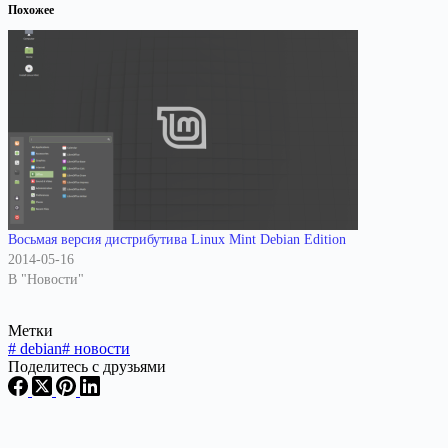
Похожее
Восьмая версия дистрибутива Linux Mint Debian Edition
2014-05-16
В "Новости"
Метки
#
debian
#
новости
Поделитесь с друзьями