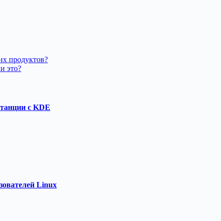
их продуктов?
и это?
станции с KDE
зователей Linux