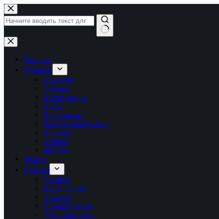
Перейти
к
сути
Ничего
не
найдено
Главная
Рубрики
Новости
Обзоры
Инструкции
Игры
Программы
Рабочее окружение
Android
Сервер
Железо
Форум
LTB.net
О сайте
Наши друзья
Авторы
Пожертвовать
Обратная связь